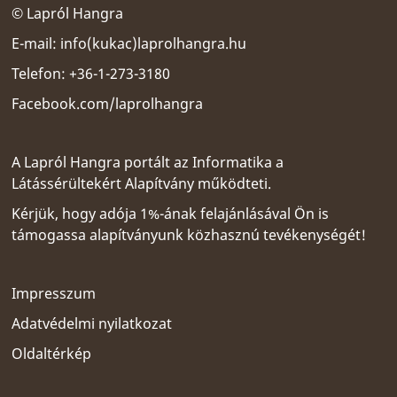
© Lapról Hangra
E-mail:
info(kukac)laprolhangra.hu
Telefon: +36-1-273-3180
Facebook.com/laprolhangra
A Lapról Hangra portált az
Informatika a
Látássérültekért Alapítvány
működteti.
Kérjük, hogy adója 1%-ának felajánlásával Ön is
támogassa alapítványunk közhasznú tevékenységét!
Impresszum
Adatvédelmi nyilatkozat
Oldaltérkép