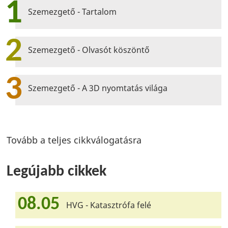
1
Szemezgető - Tartalom
2
Szemezgető - Olvasót köszöntő
3
Szemezgető - A 3D nyomtatás világa
Tovább a teljes cikkválogatásra
Legújabb cikkek
08.05
HVG - Katasztrófa felé