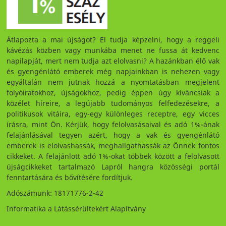
Átlapozta a mai újságot? El tudja képzelni, hogy a reggeli
kávézás közben vagy munkába menet ne fussa át kedvenc
napilapját, mert nem tudja azt elolvasni? A hazánkban élő vak
és gyengénlátó emberek még napjainkban is nehezen vagy
egyáltalán nem jutnak hozzá a nyomtatásban megjelent
folyóiratokhoz, újságokhoz, pedig éppen úgy kíváncsiak a
közélet híreire, a legújabb tudományos felfedezésekre, a
politikusok vitáira, egy-egy különleges receptre, egy vicces
írásra, mint Ön. Kérjük, hogy felolvasásaival és adó 1%-ának
felajánlásával tegyen azért, hogy a vak és gyengénlátó
emberek is elolvashassák, meghallgathassák az Önnek fontos
cikkeket. A felajánlott adó 1%-okat többek között a felolvasott
újságcikkeket tartalmazó Lapról hangra közösségi portál
fenntartására és bővítésére fordítjuk.
Adószámunk: 18171776-2-42
Informatika a Látássérültekért Alapítvány