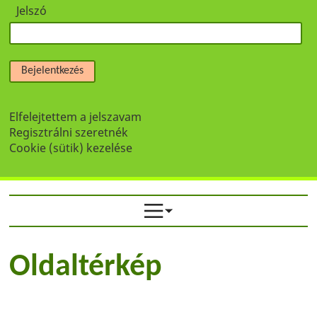
Jelszó
Bejelentkezés
Elfelejtettem a jelszavam
Regisztrálni szeretnék
Cookie (sütik) kezelése
Oldaltérkép