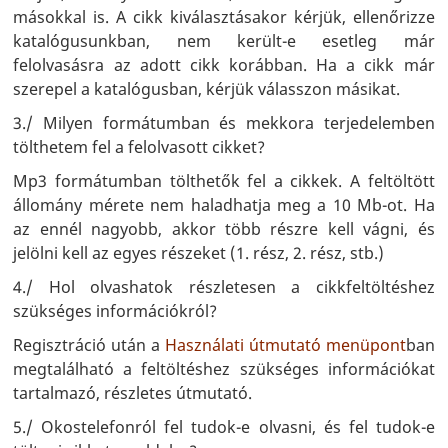
másokkal is. A cikk kiválasztásakor kérjük, ellenőrizze
katalógusunkban, nem került-e esetleg már
felolvasásra az adott cikk korábban. Ha a cikk már
szerepel a katalógusban, kérjük válasszon másikat.
3./ Milyen formátumban és mekkora terjedelemben
tölthetem fel a felolvasott cikket?
Mp3 formátumban tölthetők fel a cikkek. A feltöltött
állomány mérete nem haladhatja meg a 10 Mb-ot. Ha
az ennél nagyobb, akkor több részre kell vágni, és
jelölni kell az egyes részeket (1. rész, 2. rész, stb.)
4./ Hol olvashatok részletesen a cikkfeltöltéshez
szükséges információkról?
Regisztráció után a
Használati útmutató menüpont
ban
megtalálható a feltöltéshez szükséges információkat
tartalmazó, részletes útmutató.
5./ Okostelefonról fel tudok-e olvasni, és fel tudok-e