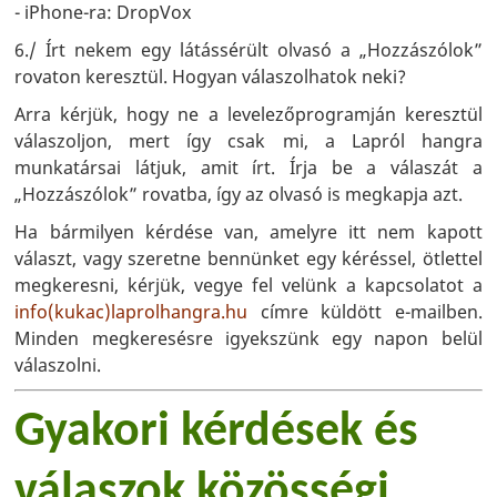
- iPhone-ra: DropVox
6./ Írt nekem egy látássérült olvasó a „Hozzászólok”
rovaton keresztül. Hogyan válaszolhatok neki?
Arra kérjük, hogy ne a levelezőprogramján keresztül
válaszoljon, mert így csak mi, a Lapról hangra
munkatársai látjuk, amit írt. Írja be a válaszát a
„Hozzászólok” rovatba, így az olvasó is megkapja azt.
Ha bármilyen kérdése van, amelyre itt nem kapott
választ, vagy szeretne bennünket egy kéréssel, ötlettel
megkeresni, kérjük, vegye fel velünk a kapcsolatot a
info(kukac)laprolhangra.hu
címre küldött e-mailben.
Minden megkeresésre igyekszünk egy napon belül
válaszolni.
Gyakori kérdések és
válaszok közösségi