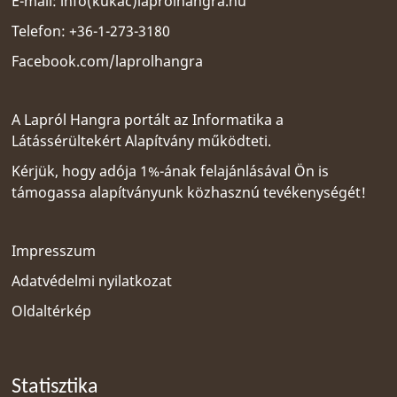
E-mail:
info(kukac)laprolhangra.hu
Telefon: +36-1-273-3180
Facebook.com/laprolhangra
A Lapról Hangra portált az
Informatika a
Látássérültekért Alapítvány
működteti.
Kérjük, hogy adója 1%-ának felajánlásával Ön is
támogassa alapítványunk közhasznú tevékenységét!
Impresszum
Adatvédelmi nyilatkozat
Oldaltérkép
Statisztika