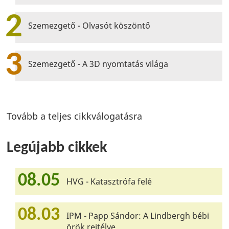
2
Szemezgető - Olvasót köszöntő
3
Szemezgető - A 3D nyomtatás világa
Tovább a teljes cikkválogatásra
Legújabb cikkek
08.05
HVG - Katasztrófa felé
08.03
IPM - Papp Sándor: A Lindbergh bébi
örök rejtélye