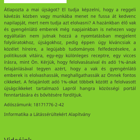
Átlapozta a mai újságot? El tudja képzelni, hogy a reggeli
kávézás közben vagy munkába menet ne fussa át kedvenc
napilapját, mert nem tudja azt elolvasni? A hazánkban élő vak
és gyengénlátó emberek még napjainkban is nehezen vagy
egyáltalán nem jutnak hozzá a nyomtatásban megjelent
folyóiratokhoz, újságokhoz, pedig éppen úgy kíváncsiak a
közélet híreire, a legújabb tudományos felfedezésekre, a
politikusok vitáira, egy-egy különleges receptre, egy vicces
írásra, mint Ön. Kérjük, hogy felolvasásaival és adó 1%-ának
felajánlásával tegyen azért, hogy a vak és gyengénlátó
emberek is elolvashassák, meghallgathassák az Önnek fontos
cikkeket. A felajánlott adó 1%-okat többek között a felolvasott
újságcikkeket tartalmazó Lapról hangra közösségi portál
fenntartására és bővítésére fordítjuk.
Adószámunk: 18171776-2-42
Informatika a Látássérültekért Alapítvány