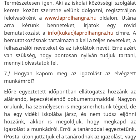
Természetesen igen. Aki az iskolai közösségi szolgálat
keretei között szeretne velünk dolgozni, regisztráljon
felolvasóként a
www.laprolhangra.hu
oldalon. Utána
arra kérünk benneteket, írjatok egy rövid
bemutatkozást a
info(kukac)laprolhangra.hu
címre. A
bemutatkozásnak tartalmaznia kell a teljes neveteket, a
felhasználói neveteket és az iskolátok nevét. Erre azért
van szükség, hogy pontosan nyilván tudjuk tartani,
mennyit olvastatok fel.
7./ Hogyan kapom meg az igazolást az elvégzett
munkámról?
Előre egyeztetett időpontban ellátogatsz hozzánk az
aláírandó, lepecsételendő dokumentumaiddal. Nagyon
örülünk, ha személyesen is megismerhetünk téged, de
ha egy vidéki iskolába jársz, és nem tudsz eljönni
hozzánk, akkor is megoldjuk, hogy megkapd az
igazolást a munkádról. Erről a tanároddal egyeztetünk.
(Postai úton juttatjuk el a tanárodnak az igazolást, vagy