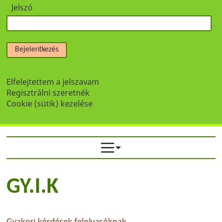
Jelszó
Bejelentkezés
Elfelejtettem a jelszavam
Regisztrálni szeretnék
Cookie (sütik) kezelése
GY.I.K
Gyakori kérdések felolvasóknak