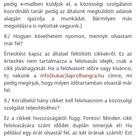
pedig e-mailben küldjük el, a közösségi szolgálatot
koordináló tanár pedig az általunk megküldött adatok
alapján igazolja a munkádat. Bármilyen más
megoldásra is nyitottak vagyunk.)
8./ Hogyan követhetem nyomon, mennyit olvastam
már fel?
Értesítést kapsz az általad feltöltött cikkekről. Ez az
értesítés nem tartalmazza a felolvasás idejét, csak a
cikk jóváhagyását. Ha a felolvasott időre vagy kíváncsi,
írj nekünk a
info(kukac)laprolhangra.hu
címre, mi
pedig megírjuk, hogy milyen időtartamban olvastál már
fel.
9./ Körülbelül hány cikket kell felolvasnom a közösségi
szolgálat teljesítéséhez?
Ez a cikkek hosszúságától függ. Fontos! Minden cikk
felolvasására szánt idődet duplán ismerjük el! Ha
például egy órát olvastál fel, az két órának számít! Ezt