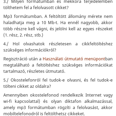
3./ Milyen formátumban és mekkora terjedelemben
tölthetem fel a felolvasott cikket?
Mp3 formátumban. A feltöltött állomány mérete nem
haladhatja meg a 10 Mb-t. Ha ennél nagyobb, akkor
több részre kell vágni, és jelölni kell az egyes részeket
(1. rész, 2. rész, stb.)
4./ Hol olvashatok részletesen a cikkfeltöltéshez
szükséges információkról?
Regisztráció után a
Használati útmutató menüpont
ban
megtalálható a feltöltéshez szükséges információkat
tartalmazó, részletes útmutató.
5./ Okostelefonról fel tudok-e olvasni, és fel tudok-e
tölteni cikket az oldalra?
Amennyiben okostelefonod rendelkezik Internet vagy
wi-fi kapcsolattal) és olyan diktafon alkalmazással,
amely mp3 formátumban rögzíti a felolvasást, akkor
mobiltelefonodról is feltölthetsz cikkeket.