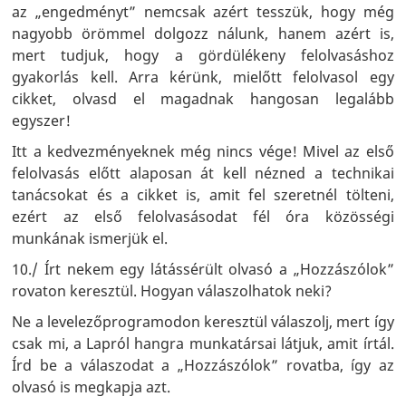
az „engedményt” nemcsak azért tesszük, hogy még
nagyobb örömmel dolgozz nálunk, hanem azért is,
mert tudjuk, hogy a gördülékeny felolvasáshoz
gyakorlás kell. Arra kérünk, mielőtt felolvasol egy
cikket, olvasd el magadnak hangosan legalább
egyszer!
Itt a kedvezményeknek még nincs vége! Mivel az első
felolvasás előtt alaposan át kell nézned a technikai
tanácsokat és a cikket is, amit fel szeretnél tölteni,
ezért az első felolvasásodat fél óra közösségi
munkának ismerjük el.
10./ Írt nekem egy látássérült olvasó a „Hozzászólok”
rovaton keresztül. Hogyan válaszolhatok neki?
Ne a levelezőprogramodon keresztül válaszolj, mert így
csak mi, a Lapról hangra munkatársai látjuk, amit írtál.
Írd be a válaszodat a „Hozzászólok” rovatba, így az
olvasó is megkapja azt.