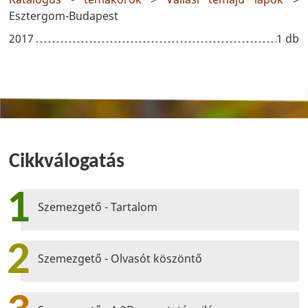
Esztergom-Budapest
2017
1 db
Cikkválogatás
1
Szemezgető - Tartalom
2
Szemezgető - Olvasót köszöntő