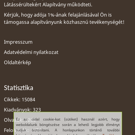
Látássérültekért Alapítvány
működteti.
Kérjük, hogy adója 1%-ának felajánlásával Ön is
támogassa alapítványunk közhasznú tevékenységét!
Impresszum
Adatvédelmi nyilatkozat
Oldaltérkép
Statisztika
Cikkek: 15084
Kiadványok: 323
Ez az oldal cookie-kat (sütiket) használ azért, hogy
Olvasók: 1285
weboldalunk böngészése során a lehető legjobb élményt
Felolvasók: 1974
tudjuk biztosítani. A honlapunkon történő további