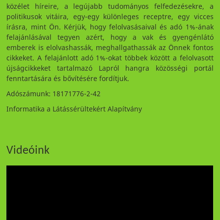
közélet híreire, a legújabb tudományos felfedezésekre, a
politikusok vitáira, egy-egy különleges receptre, egy vicces
írásra, mint Ön. Kérjük, hogy felolvasásaival és adó 1%-ának
felajánlásával tegyen azért, hogy a vak és gyengénlátó
emberek is elolvashassák, meghallgathassák az Önnek fontos
cikkeket. A felajánlott adó 1%-okat többek között a felolvasott
újságcikkeket tartalmazó Lapról hangra közösségi portál
fenntartására és bővítésére fordítjuk.
Adószámunk: 18171776-2-42
Informatika a Látássérültekért Alapítvány
Videóink