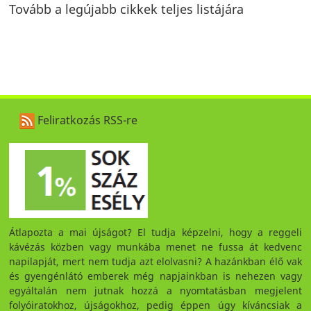
Tovább a legújabb cikkek teljes listájára
Feliratkozás RSS-re
Átlapozta a mai újságot? El tudja képzelni, hogy a reggeli
kávézás közben vagy munkába menet ne fussa át kedvenc
napilapját, mert nem tudja azt elolvasni? A hazánkban élő vak
és gyengénlátó emberek még napjainkban is nehezen vagy
egyáltalán nem jutnak hozzá a nyomtatásban megjelent
folyóiratokhoz, újságokhoz, pedig éppen úgy kíváncsiak a