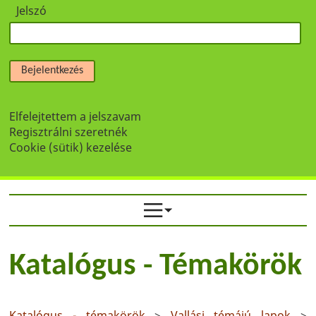
Jelszó
Bejelentkezés
Elfelejtettem a jelszavam
Regisztrálni szeretnék
Cookie (sütik) kezelése
Katalógus - Témakörök
Katalógus - témakörök
>
Vallási témájú lapok
>