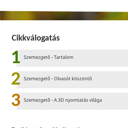
Cikkválogatás
1
Szemezgető - Tartalom
2
Szemezgető - Olvasót köszöntő
3
Szemezgető - A 3D nyomtatás világa