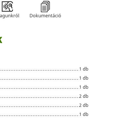
agunkról
Dokumentáció
k
1 db
1 db
1 db
2 db
2 db
1 db