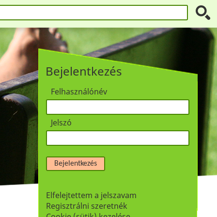
Bejelentkezés
Felhasználónév
Jelszó
Bejelentkezés
Elfelejtettem a jelszavam
Regisztrálni szeretnék
Cookie (sütik) kezelése