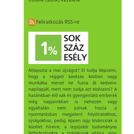
Feliratkozás RSS-re
Átlapozta a mai újságot? El tudja képzelni,
hogy a reggeli kávézás közben vagy
munkába menet ne fussa át kedvenc
napilapját, mert nem tudja azt elolvasni? A
hazánkban élő vak és gyengénlátó emberek
még napjainkban is nehezen vagy
egyáltalán nem jutnak hozzá a
nyomtatásban megjelent folyóiratokhoz,
újságokhoz, pedig éppen úgy kíváncsiak a
közélet híreire, a legújabb tudományos
felfedezésekre, a politikusok vitáira, egy-