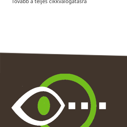
Tovább a teljes cikkválogatásra