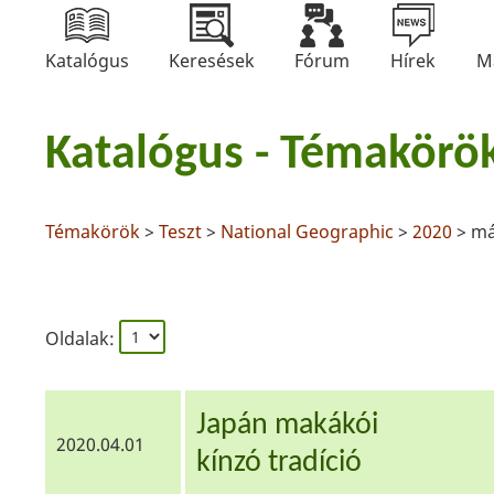
Katalógus
Keresések
Fórum
Hírek
M
Katalógus - Témakörö
Témakörök
>
Teszt
>
National Geographic
>
2020
> má
Oldalak:
Japán makákói
2020.04.01
kínzó tradíció