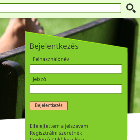
Bejelentkezés
Felhasználónév
Jelszó
Bejelentkezés
Elfelejtettem a jelszavam
Regisztrálni szeretnék
Cookie (sütik) kezelése