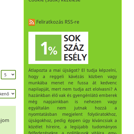
Feliratkozás RSS-re
Átlapozta a mai újságot? El tudja képzelni,
:
hogy a reggeli kávézás közben vagy
munkába menet ne fussa át kedvenc
napilapját, mert nem tudja azt elolvasni? A
hazánkban élő vak és gyengénlátó emberek
még napjainkban is nehezen vagy
egyáltalán nem jutnak hozzá a
nyomtatásban megjelent folyóiratokhoz,
ajom
újságokhoz, pedig éppen úgy kíváncsiak a
közélet híreire, a legújabb tudományos
felfedezésekre, a politikusok vitáira, egy-