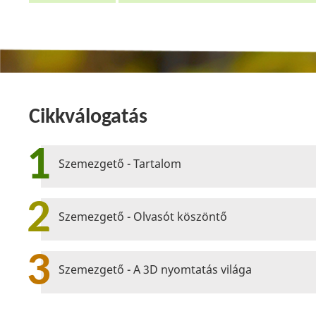
Cikkválogatás
1
Szemezgető - Tartalom
2
Szemezgető - Olvasót köszöntő
3
Szemezgető - A 3D nyomtatás világa