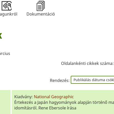
agunkról
Dokumentáció
k
rcius
Oldalankénti cikkek száma
Rendezés:
Kiadvány:
National Geographic
Értekezés a Japán hagyományok alapján történő m
idomításról. Rene Ebersole írása