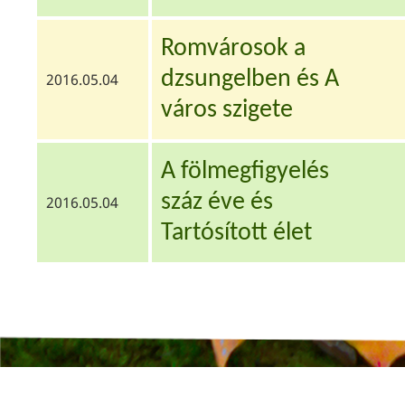
Romvárosok a
dzsungelben és A
2016.05.04
város szigete
A fölmegfigyelés
száz éve és
2016.05.04
Tartósított élet