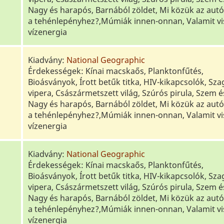
Nagy és harapós, Barnából zöldet, Mi közük az aut
a tehénlepényhez?,Múmiák innen-onnan, Valamit vi
vízenergia
Kiadvány:
National Geographic
Érdekességek: Kínai macskaős, Planktonfűtés,
Bioásványok, Írott betűk titka, HIV-kikapcsolók, Sza
vipera, Császármetszett világ, Szúrós pirula, Szem és
Nagy és harapós, Barnából zöldet, Mi közük az aut
a tehénlepényhez?,Múmiák innen-onnan, Valamit vi
vízenergia
Kiadvány:
National Geographic
Érdekességek: Kínai macskaős, Planktonfűtés,
Bioásványok, Írott betűk titka, HIV-kikapcsolók, Sza
vipera, Császármetszett világ, Szúrós pirula, Szem és
Nagy és harapós, Barnából zöldet, Mi közük az aut
a tehénlepényhez?,Múmiák innen-onnan, Valamit vi
vízenergia