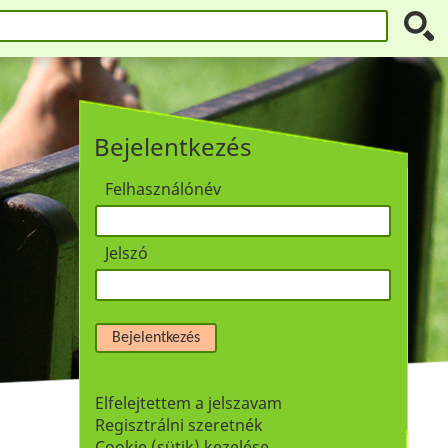
Bejelentkezés
Felhasználónév
Jelszó
Bejelentkezés
Elfelejtettem a jelszavam
Regisztrálni szeretnék
Cookie (sütik) kezelése