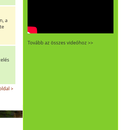
n, a
te
Tovább az összes videóhoz >>
zelés
ldal >