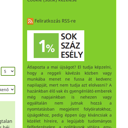
Feliratkozás RSS-re
Átlapozta a mai újságot? El tudja képzelni,
:
hogy a reggeli kávézás közben vagy
munkába menet ne fussa át kedvenc
napilapját, mert nem tudja azt elolvasni? A
hazánkban élő vak és gyengénlátó emberek
még napjainkban is nehezen vagy
egyáltalán nem jutnak hozzá a
nyomtatásban megjelent folyóiratokhoz,
újságokhoz, pedig éppen úgy kíváncsiak a
gtalan
közélet híreire, a legújabb tudományos
felfedezésekre, a politikusok vitáira, egy-
 héj,