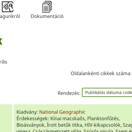
agunkról
Dokumentáció
k
ilis
Oldalankénti cikkek száma
Rendezés:
Kiadvány:
National Geographic
Érdekességek: Kínai macskaős, Planktonfűtés,
Bioásványok, Írott betűk titka, HIV-kikapcsolók, Sza
vipera, Császármetszett világ, Szúrós pirula, Szem és