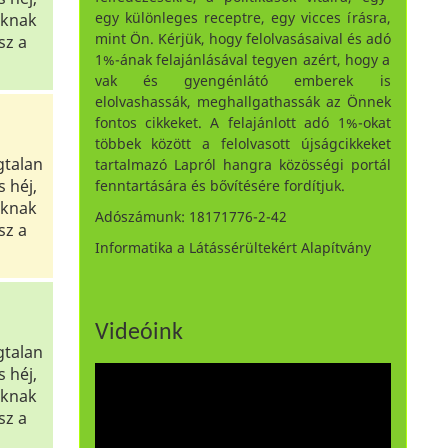
egy különleges receptre, egy vicces írásra,
óknak
mint Ön. Kérjük, hogy felolvasásaival és adó
sz a
1%-ának felajánlásával tegyen azért, hogy a
vak és gyengénlátó emberek is
elolvashassák, meghallgathassák az Önnek
fontos cikkeket. A felajánlott adó 1%-okat
többek között a felolvasott újságcikkeket
gtalan
tartalmazó Lapról hangra közösségi portál
 héj,
fenntartására és bővítésére fordítjuk.
óknak
Adószámunk: 18171776-2-42
sz a
Informatika a Látássérültekért Alapítvány
Videóink
gtalan
 héj,
óknak
sz a