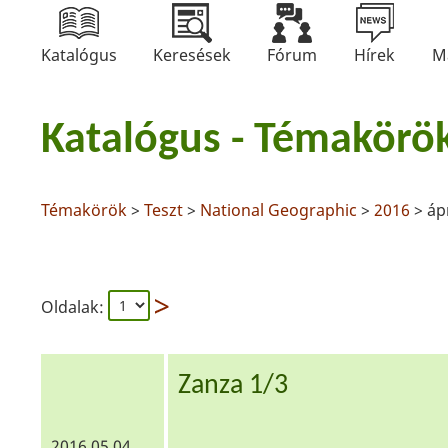
Katalógus
Keresések
Fórum
Hírek
M
Katalógus - Témakörö
Témakörök
>
Teszt
>
National Geographic
>
2016
> ápr
Oldalak:
Zanza 1/3
2016.05.04