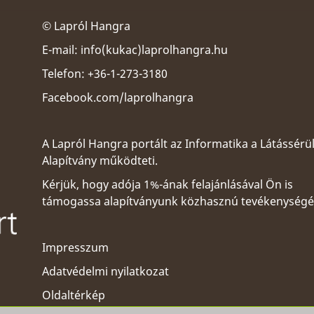
© Lapról Hangra
E-mail:
info(kukac)laprolhangra.hu
Telefon: +36-1-273-3180
Facebook.com/laprolhangra
A Lapról Hangra portált az
Informatika a Látássérü
Alapítvány
működteti.
Kérjük, hogy adója 1%-ának felajánlásával Ön is
támogassa alapítványunk közhasznú tevékenységé
Impresszum
Adatvédelmi nyilatkozat
Oldaltérkép