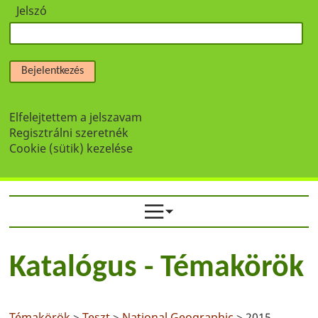
Jelszó
Bejelentkezés
Elfelejtettem a jelszavam
Regisztrálni szeretnék
Cookie (sütik) kezelése
Katalógus - Témakörök
Témakörök
>
Teszt
>
National Geographic
> 2015