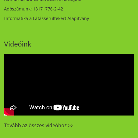
Adószámunk: 18171776-2-42
Informatika a Látássérültekért Alapítvány
Videóink
Tovább az összes videóhoz >>