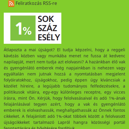
Feliratkozás RSS-re
Átlapozta a mai újságot? El tudja képzelni, hogy a reggeli
kávézás közben vagy munkába menet ne fussa át kedvenc
napilapját, mert nem tudja azt elolvasni? A hazánkban élő vak
és gyengénlátó emberek még napjainkban is nehezen vagy
egyáltalán nem jutnak hozzá a nyomtatásban megjelent
folyóiratokhoz, újságokhoz, pedig éppen úgy kíváncsiak a
közélet híreire, a legújabb tudományos felfedezésekre, a
politikusok vitáira, egy-egy különleges receptre, egy vicces
írásra, mint Ön. Kérjük, hogy felolvasásaival és adó 1%-ának
felajánlásával tegyen azért, hogy a vak és gyengénlátó
emberek is elolvashassák, meghallgathassák az Önnek fontos
cikkeket. A felajánlott adó 1%-okat többek között a felolvasott
újságcikkeket tartalmazó Lapról hangra közösségi portál
fenntartására és bővítésére fordítjuk.