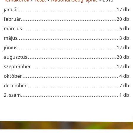
január
17 db
február
20 db
március
6 db
május
3 db
június
12 db
augusztus
20 db
szeptember
12 db
október
4 db
december
7 db
2. szám
1 db