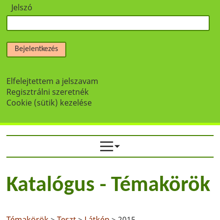
Jelszó
Bejelentkezés
Elfelejtettem a jelszavam
Regisztrálni szeretnék
Cookie (sütik) kezelése
Katalógus - Témakörök
Témakörök
>
Teszt
>
Látkép
> 2015