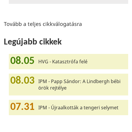
Tovább a teljes cikkválogatásra
Legújabb cikkek
08.05
HVG - Katasztrófa felé
08.03
IPM - Papp Sándor: A Lindbergh bébi
örök rejtélye
07.31
IPM - Újraalkották a tengeri selymet