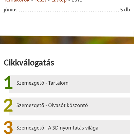
június
5 db
Cikkválogatás
1
Szemezgető - Tartalom
2
Szemezgető - Olvasót köszöntő
3
Szemezgető - A 3D nyomtatás világa