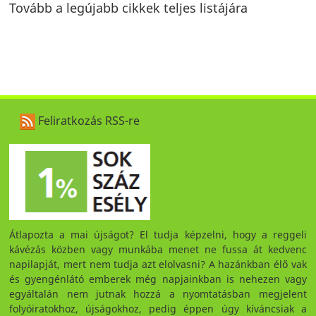
Tovább a legújabb cikkek teljes listájára
Feliratkozás RSS-re
Átlapozta a mai újságot? El tudja képzelni, hogy a reggeli
kávézás közben vagy munkába menet ne fussa át kedvenc
napilapját, mert nem tudja azt elolvasni? A hazánkban élő vak
és gyengénlátó emberek még napjainkban is nehezen vagy
egyáltalán nem jutnak hozzá a nyomtatásban megjelent
folyóiratokhoz, újságokhoz, pedig éppen úgy kíváncsiak a