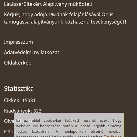
Látássérültekért Alapítvány
működteti.
Kérjük, hogy adója 1%-ának felajánlásával Ön is
támogassa alapítványunk közhasznú tevékenységét!
Impresszum
Adatvédelmi nyilatkozat
Oldaltérkép
Statisztika
Cikkek: 15081
Kiadványok: 323
Ez az oldal cookie-kat (sütiket) használ azért, hogy
Olvasók: 1285
weboldalunk böngészése során a lehető legjobb élményt
Felolvasók: 1974
tudjuk biztosítani. A honlapunkon történő további
böngészéssel hozzájárul a cookie-k használatához.
Tovább az