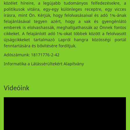
közélet híreire, a legújabb tudományos felfedezésekre, a
politikusok vitáira, egy-egy különleges receptre, egy vicces
írásra, mint Ön. Kérjük, hogy felolvasásaival és adó 1%-ának
felajánlásával tegyen azért, hogy a vak és gyengénlátó
emberek is elolvashassák, meghallgathassák az Önnek fontos
cikkeket. A felajánlott adó 1%-okat többek között a felolvasott
újságcikkeket tartalmazó Lapról hangra közösségi portál
fenntartására és bővítésére fordítjuk.
Adószámunk: 18171776-2-42
Informatika a Látássérültekért Alapítvány
Videóink