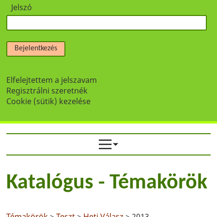
Jelszó
Bejelentkezés
Elfelejtettem a jelszavam
Regisztrálni szeretnék
Cookie (sütik) kezelése
Katalógus - Témakörök
Témakörök
>
Teszt
>
Heti Válasz
> 2013