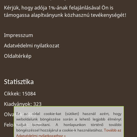
Kérjük, hogy adója 1%-ának felajánlásával Ön is
támogassa alapítványunk közhasznú tevékenységét!
Impresszum
Adatvédelmi nyilatkozat
Oldaltérkép
Statisztika
Cikkek: 15084
Kiadványok: 323
Ez az oldal cookie-kat (sütiket) használ azért, hogy
Olvasók: 1285
weboldalunk böngészése során a lehető legjobb élményt
Felolvasók: 1975
tudjuk biztosítani. A honlapunkon történő további
böngészéssel hozzájárul a cookie-k használatához.
Tovább az
Adatvédelmi nyilatkozathoz »