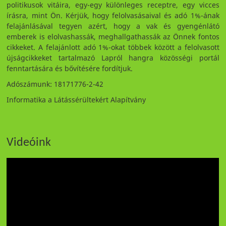
politikusok vitáira, egy-egy különleges receptre, egy vicces
írásra, mint Ön. Kérjük, hogy felolvasásaival és adó 1%-ának
felajánlásával tegyen azért, hogy a vak és gyengénlátó
emberek is elolvashassák, meghallgathassák az Önnek fontos
cikkeket. A felajánlott adó 1%-okat többek között a felolvasott
újságcikkeket tartalmazó Lapról hangra közösségi portál
fenntartására és bővítésére fordítjuk.
Adószámunk: 18171776-2-42
Informatika a Látássérültekért Alapítvány
Videóink