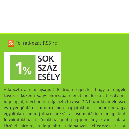
Feliratkozás RSS-re
Átlapozta a mai újságot? El tudja képzelni, hogy a reggeli
kávézás közben vagy munkába menet ne fussa át kedvenc
napilapját, mert nem tudja azt elolvasni? A hazánkban élő vak
és gyengénlátó emberek még napjainkban is nehezen vagy
egyáltalán nem jutnak hozzá a nyomtatásban megjelent
folyóiratokhoz, újságokhoz, pedig éppen úgy kíváncsiak a
közélet híreire, a legújabb tudományos felfedezésekre, a