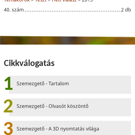
40. szám
2 db
Cikkválogatás
1
Szemezgető - Tartalom
2
Szemezgető - Olvasót köszöntő
3
Szemezgető - A 3D nyomtatás világa