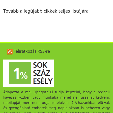
Tovább a legújabb cikkek teljes listájára
Feliratkozás RSS-re
Átlapozta a mai újságot? El tudja képzelni, hogy a reggeli
kávézás közben vagy munkába menet ne fussa át kedvenc
napilapját, mert nem tudja azt elolvasni? A hazánkban élő vak
és gyengénlátó emberek még napjainkban is nehezen vagy