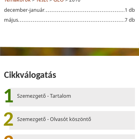
december-január
1 db
május
7 db
Cikkválogatás
1
Szemezgető - Tartalom
2
Szemezgető - Olvasót köszöntő