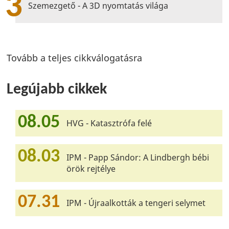
3
Szemezgető - A 3D nyomtatás világa
Tovább a teljes cikkválogatásra
Legújabb cikkek
08.05
HVG - Katasztrófa felé
08.03
IPM - Papp Sándor: A Lindbergh bébi
örök rejtélye
07.31
IPM - Újraalkották a tengeri selymet