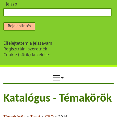
Jelszó
Bejelentkezés
Elfelejtettem a jelszavam
Regisztrálni szeretnék
Cookie (sütik) kezelése
Katalógus - Témakörök
Témakörök
>
Teszt
>
GEO
> 2016