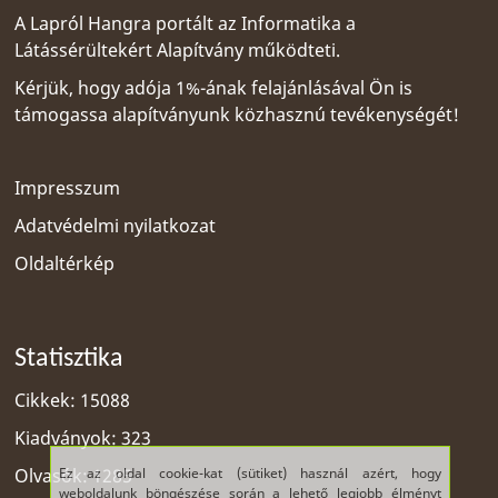
A Lapról Hangra portált az
Informatika a
Látássérültekért Alapítvány
működteti.
Kérjük, hogy adója 1%-ának felajánlásával Ön is
támogassa alapítványunk közhasznú tevékenységét!
Impresszum
Adatvédelmi nyilatkozat
Oldaltérkép
Statisztika
Cikkek: 15088
Kiadványok: 323
Ez az oldal cookie-kat (sütiket) használ azért, hogy
Olvasók: 1285
weboldalunk böngészése során a lehető legjobb élményt