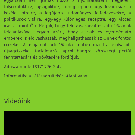
egyáltalán nem jutnak hozzá a nyomtatásban megjelent
folyóiratokhoz, újságokhoz, pedig éppen úgy kíváncsiak a
közélet híreire, a legújabb tudományos felfedezésekre, a
politikusok vitáira, egy-egy különleges receptre, egy vicces
írásra, mint Ön. Kérjük, hogy felolvasásaival és adó 1%-ának
felajánlásával tegyen azért, hogy a vak és gyengénlátó
emberek is elolvashassák, meghallgathassák az Önnek fontos
cikkeket. A felajánlott adó 1%-okat többek között a felolvasott
újságcikkeket tartalmazó Lapról hangra közösségi portál
fenntartására és bővítésére fordítjuk.
Adószámunk: 18171776-2-42
Informatika a Látássérültekért Alapítvány
Videóink