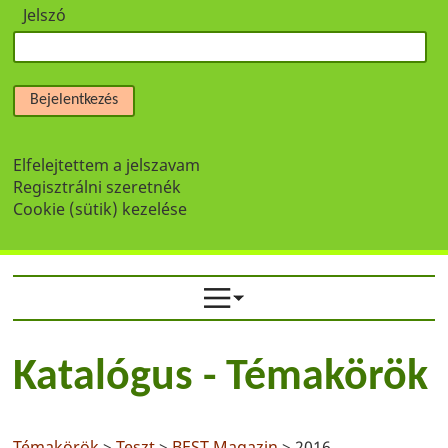
Jelszó
Bejelentkezés
Elfelejtettem a jelszavam
Regisztrálni szeretnék
Cookie (sütik) kezelése
Katalógus - Témakörök
Témakörök
>
Teszt
>
BEST Magazin
> 2016