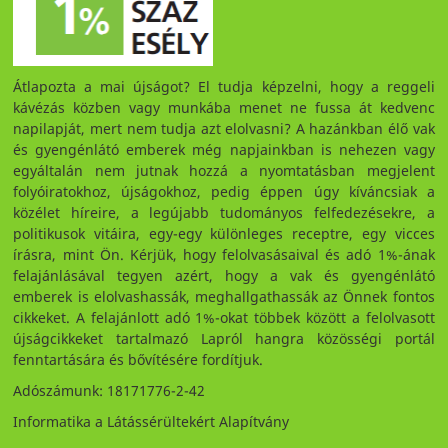
Átlapozta a mai újságot? El tudja képzelni, hogy a reggeli
kávézás közben vagy munkába menet ne fussa át kedvenc
napilapját, mert nem tudja azt elolvasni? A hazánkban élő vak
és gyengénlátó emberek még napjainkban is nehezen vagy
egyáltalán nem jutnak hozzá a nyomtatásban megjelent
folyóiratokhoz, újságokhoz, pedig éppen úgy kíváncsiak a
közélet híreire, a legújabb tudományos felfedezésekre, a
politikusok vitáira, egy-egy különleges receptre, egy vicces
írásra, mint Ön. Kérjük, hogy felolvasásaival és adó 1%-ának
felajánlásával tegyen azért, hogy a vak és gyengénlátó
emberek is elolvashassák, meghallgathassák az Önnek fontos
cikkeket. A felajánlott adó 1%-okat többek között a felolvasott
újságcikkeket tartalmazó Lapról hangra közösségi portál
fenntartására és bővítésére fordítjuk.
Adószámunk: 18171776-2-42
Informatika a Látássérültekért Alapítvány