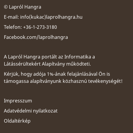
© Lapról Hangra
E-mail:
info(kukac)laprolhangra.hu
Telefon: +36-1-273-3180
Facebook.com/laprolhangra
A Lapról Hangra portált az
Informatika a
Látássérültekért Alapítvány
működteti.
Kérjük, hogy adója 1%-ának felajánlásával Ön is
támogassa alapítványunk közhasznú tevékenységét!
Impresszum
Adatvédelmi nyilatkozat
Oldaltérkép