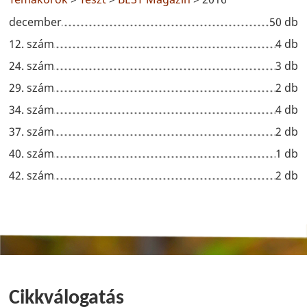
december
50 db
12. szám
4 db
24. szám
3 db
29. szám
2 db
34. szám
4 db
37. szám
2 db
40. szám
1 db
42. szám
2 db
Cikkválogatás