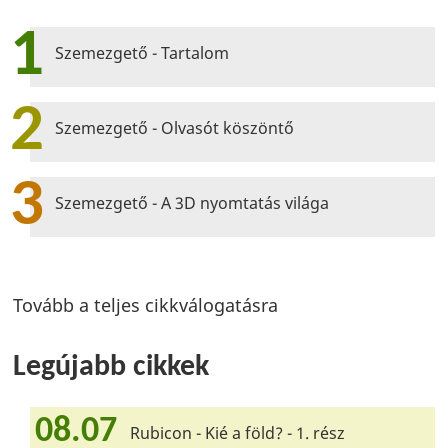
1
Szemezgető - Tartalom
2
Szemezgető - Olvasót köszöntő
3
Szemezgető - A 3D nyomtatás világa
Tovább a teljes cikkválogatásra
Legújabb cikkek
08.07
Rubicon - Kié a föld? - 1. rész