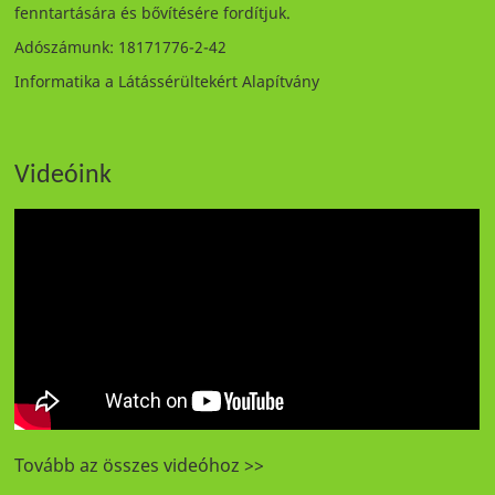
fenntartására és bővítésére fordítjuk.
Adószámunk: 18171776-2-42
Informatika a Látássérültekért Alapítvány
Videóink
Tovább az összes videóhoz >>