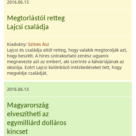
2016.06.13
Megtorlástól retteg
Lajcsi családja
Kiadvány:
Színes Ász
Lajcsi és családja attól retteg, hogy valakik megtorolják azt,
hogy beszélt. A híres szórakoztató zenész ugyanis
megnevezte azt az embert, aki szerinte a kálváriájának az
okozója. Ezért Lajcsi különböző intézkedéseket tett, hogy
megvédje családját.
2016.06.13
Magyarország
elveszítheti az
egymilliárd dolláros
kincset