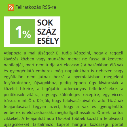
Feliratkozás RSS-re
Átlapozta a mai újságot? El tudja képzelni, hogy a reggeli
kávézás közben vagy munkába menet ne fussa át kedvenc
napilapját, mert nem tudja azt elolvasni? A hazánkban élő vak
és gyengénlátó emberek még napjainkban is nehezen vagy
egyáltalán nem jutnak hozzá a nyomtatásban megjelent
folyóiratokhoz, újságokhoz, pedig éppen úgy kíváncsiak a
közélet híreire, a legújabb tudományos felfedezésekre, a
politikusok vitáira, egy-egy különleges receptre, egy vicces
írásra, mint Ön. Kérjük, hogy felolvasásaival és adó 1%-ának
felajánlásával tegyen azért, hogy a vak és gyengénlátó
emberek is elolvashassák, meghallgathassák az Önnek fontos
cikkeket. A felajánlott adó 1%-okat többek között a felolvasott
újságcikkeket tartalmazó Lapról hangra közösségi portál