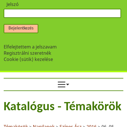
Jelszó
Bejelentkezés
Elfelejtettem a jelszavam
Regisztrálni szeretnék
Cookie (sütik) kezelése
Katalógus - Témakörök
Témakörök
>
Napilapok
>
Színes Ász
>
2016
> 06. 05.