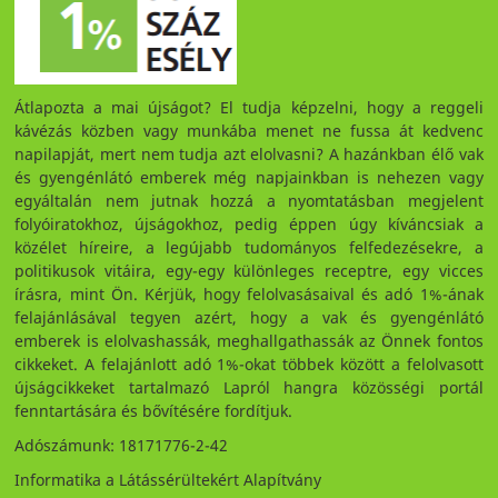
Átlapozta a mai újságot? El tudja képzelni, hogy a reggeli
kávézás közben vagy munkába menet ne fussa át kedvenc
napilapját, mert nem tudja azt elolvasni? A hazánkban élő vak
és gyengénlátó emberek még napjainkban is nehezen vagy
egyáltalán nem jutnak hozzá a nyomtatásban megjelent
folyóiratokhoz, újságokhoz, pedig éppen úgy kíváncsiak a
közélet híreire, a legújabb tudományos felfedezésekre, a
politikusok vitáira, egy-egy különleges receptre, egy vicces
írásra, mint Ön. Kérjük, hogy felolvasásaival és adó 1%-ának
felajánlásával tegyen azért, hogy a vak és gyengénlátó
emberek is elolvashassák, meghallgathassák az Önnek fontos
cikkeket. A felajánlott adó 1%-okat többek között a felolvasott
újságcikkeket tartalmazó Lapról hangra közösségi portál
fenntartására és bővítésére fordítjuk.
Adószámunk: 18171776-2-42
Informatika a Látássérültekért Alapítvány