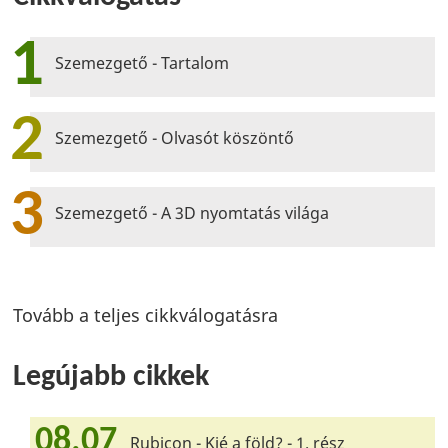
1
Szemezgető - Tartalom
2
Szemezgető - Olvasót köszöntő
3
Szemezgető - A 3D nyomtatás világa
Tovább a teljes cikkválogatásra
Legújabb cikkek
08.07
Rubicon - Kié a föld? - 1. rész