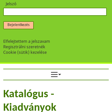
Jelszó
Bejelentkezés
Elfelejtettem a jelszavam
Regisztrálni szeretnék
Cookie (sütik) kezelése
Katalógus -
Kiadványok