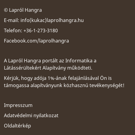
© Lapról Hangra
E-mail:
info(kukac)laprolhangra.hu
Telefon: +36-1-273-3180
Facebook.com/laprolhangra
A Lapról Hangra portált az
Informatika a
Látássérültekért Alapítvány
működteti.
Kérjük, hogy adója 1%-ának felajánlásával Ön is
támogassa alapítványunk közhasznú tevékenységét!
Impresszum
Adatvédelmi nyilatkozat
Oldaltérkép