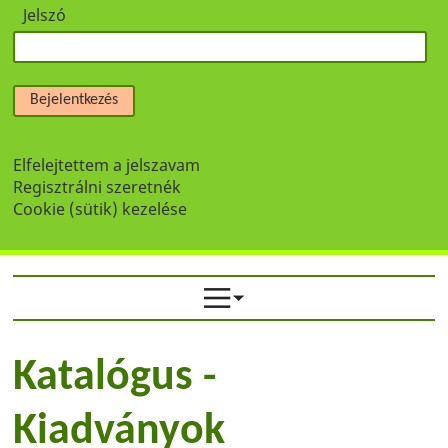
Jelszó
Bejelentkezés
Elfelejtettem a jelszavam
Regisztrálni szeretnék
Cookie (sütik) kezelése
Katalógus -
Kiadványok