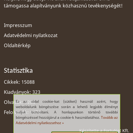
támogassa alapítványunk közhasznú tevékenységét!
Impresszum
Adatvédelmi nyilatkozat
Oldaltérkép
Statisztika
Cikkek: 15088
Kiadványok: 323
Ez az oldal cookie-kat (sütiket) használ azért, hogy
Olvasók: 1285
weboldalunk böngészése során a lehető legjobb élményt
Felolvasók: 1974
tudjuk biztosítani. A honlapunkon történő további
böngészéssel hozzájárul a cookie-k használatához.
Tovább az
Adatvédelmi nyilatkozathoz »
Készítette a
FortuNet Kft.