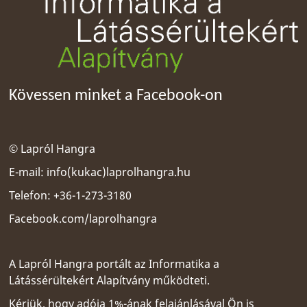
Kövessen minket a Facebook-on
© Lapról Hangra
E-mail:
info(kukac)laprolhangra.hu
Telefon: +36-1-273-3180
Facebook.com/laprolhangra
A Lapról Hangra portált az
Informatika a
Látássérültekért Alapítvány
működteti.
Kérjük, hogy adója 1%-ának felajánlásával Ön is