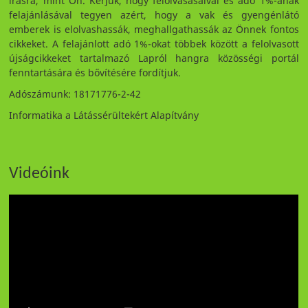
írásra, mint Ön. Kérjük, hogy felolvasásaival és adó 1%-ának
felajánlásával tegyen azért, hogy a vak és gyengénlátó
emberek is elolvashassák, meghallgathassák az Önnek fontos
cikkeket. A felajánlott adó 1%-okat többek között a felolvasott
újságcikkeket tartalmazó Lapról hangra közösségi portál
fenntartására és bővítésére fordítjuk.
Adószámunk: 18171776-2-42
Informatika a Látássérültekért Alapítvány
Videóink