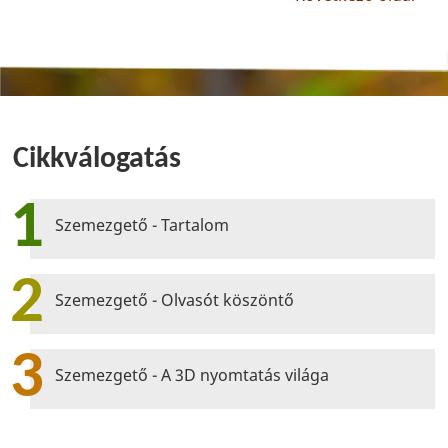
Cikkválogatás
1
Szemezgető - Tartalom
2
Szemezgető - Olvasót köszöntő
3
Szemezgető - A 3D nyomtatás világa