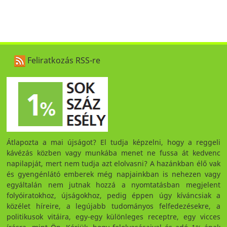
Feliratkozás RSS-re
Átlapozta a mai újságot? El tudja képzelni, hogy a reggeli
kávézás közben vagy munkába menet ne fussa át kedvenc
napilapját, mert nem tudja azt elolvasni? A hazánkban élő vak
és gyengénlátó emberek még napjainkban is nehezen vagy
egyáltalán nem jutnak hozzá a nyomtatásban megjelent
folyóiratokhoz, újságokhoz, pedig éppen úgy kíváncsiak a
közélet híreire, a legújabb tudományos felfedezésekre, a
politikusok vitáira, egy-egy különleges receptre, egy vicces