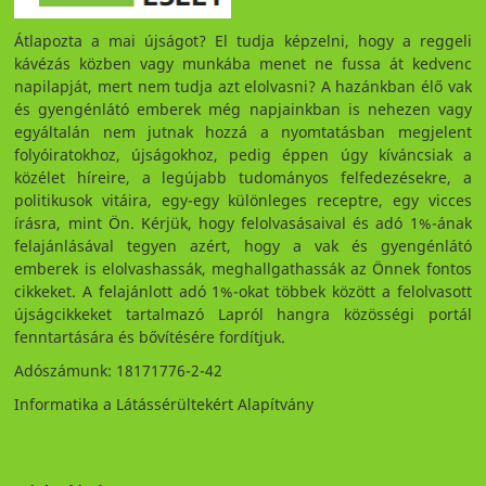
Átlapozta a mai újságot? El tudja képzelni, hogy a reggeli
kávézás közben vagy munkába menet ne fussa át kedvenc
napilapját, mert nem tudja azt elolvasni? A hazánkban élő vak
és gyengénlátó emberek még napjainkban is nehezen vagy
egyáltalán nem jutnak hozzá a nyomtatásban megjelent
folyóiratokhoz, újságokhoz, pedig éppen úgy kíváncsiak a
közélet híreire, a legújabb tudományos felfedezésekre, a
politikusok vitáira, egy-egy különleges receptre, egy vicces
írásra, mint Ön. Kérjük, hogy felolvasásaival és adó 1%-ának
felajánlásával tegyen azért, hogy a vak és gyengénlátó
emberek is elolvashassák, meghallgathassák az Önnek fontos
cikkeket. A felajánlott adó 1%-okat többek között a felolvasott
újságcikkeket tartalmazó Lapról hangra közösségi portál
fenntartására és bővítésére fordítjuk.
Adószámunk: 18171776-2-42
Informatika a Látássérültekért Alapítvány