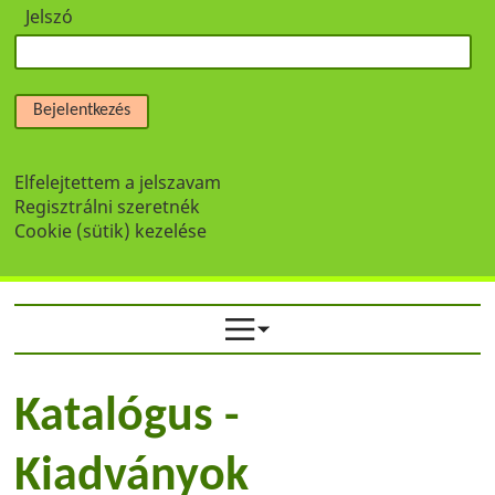
Jelszó
Bejelentkezés
Elfelejtettem a jelszavam
Regisztrálni szeretnék
Cookie (sütik) kezelése
Katalógus -
Kiadványok