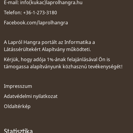
E-mail:
info(kukac)laprolhangra.hu
Telefon: +36-1-273-3180
Facebook.com/laprolhangra
A Lapról Hangra portált az
Informatika a
Látássérültekért Alapítvány
működteti.
Kérjük, hogy adója 1%-ának felajánlásával Ön is
támogassa alapítványunk közhasznú tevékenységét!
Impresszum
Adatvédelmi nyilatkozat
Oldaltérkép
Statisztika