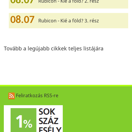
08.07
Rubicon - Kié a föld? 2. rész
08.07
Rubicon - Kié a föld? 3. rész
Tovább a legújabb cikkek teljes listájára
Feliratkozás RSS-re