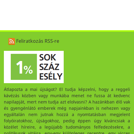
Feliratkozás RSS-re
Átlapozta a mai újságot? El tudja képzelni, hogy a reggeli
kávézás közben vagy munkába menet ne fussa át kedvenc
napilapját, mert nem tudja azt elolvasni? A hazánkban élő vak
és gyengénlátó emberek még napjainkban is nehezen vagy
egyáltalán nem jutnak hozzá a nyomtatásban megjelent
folyóiratokhoz, újságokhoz, pedig éppen úgy kíváncsiak a
közélet híreire, a legújabb tudományos felfedezésekre, a
politikusok vitáira, egy-egy különleges receptre, egy vicces