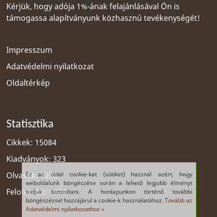
Kérjük, hogy adója 1%-ának felajánlásával Ön is
támogassa alapítványunk közhasznú tevékenységét!
Impresszum
Adatvédelmi nyilatkozat
Oldaltérkép
Statisztika
Cikkek: 15084
Kiadványok: 323
Ez az oldal cookie-kat (sütiket) használ azért, hogy
Olvasók: 1285
weboldalunk böngészése során a lehető legjobb élményt
Felolvasók: 1974
tudjuk biztosítani. A honlapunkon történő további
böngészéssel hozzájárul a cookie-k használatához.
Tovább az
Adatvédelmi nyilatkozathoz »