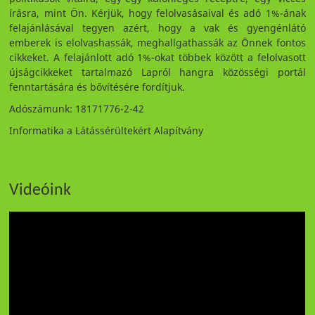
írásra, mint Ön. Kérjük, hogy felolvasásaival és adó 1%-ának
felajánlásával tegyen azért, hogy a vak és gyengénlátó
emberek is elolvashassák, meghallgathassák az Önnek fontos
cikkeket. A felajánlott adó 1%-okat többek között a felolvasott
újságcikkeket tartalmazó Lapról hangra közösségi portál
fenntartására és bővítésére fordítjuk.
Adószámunk: 18171776-2-42
Informatika a Látássérültekért Alapítvány
Videóink