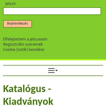
Jelszó
Bejelentkezés
Elfelejtettem a jelszavam
Regisztrálni szeretnék
Cookie (sütik) kezelése
Katalógus -
Kiadványok