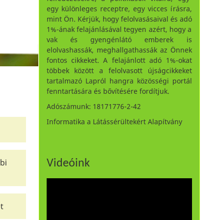
egy különleges receptre, egy vicces írásra,
mint Ön. Kérjük, hogy felolvasásaival és adó
1%-ának felajánlásával tegyen azért, hogy a
vak és gyengénlátó emberek is
elolvashassák, meghallgathassák az Önnek
fontos cikkeket. A felajánlott adó 1%-okat
többek között a felolvasott újságcikkeket
tartalmazó Lapról hangra közösségi portál
fenntartására és bővítésére fordítjuk.
Adószámunk: 18171776-2-42
Informatika a Látássérültekért Alapítvány
bi
Videóink
t