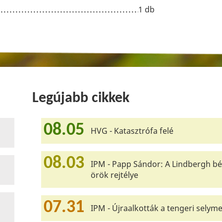
1 db
Legújabb cikkek
08.05
HVG - Katasztrófa felé
08.03
IPM - Papp Sándor: A Lindbergh bé
örök rejtélye
07.31
IPM - Újraalkották a tengeri selyme