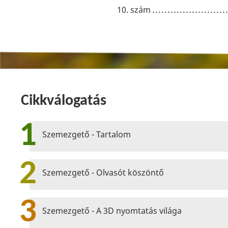
10. szám
Cikkválogatás
1
Szemezgető - Tartalom
2
Szemezgető - Olvasót köszöntő
3
Szemezgető - A 3D nyomtatás világa