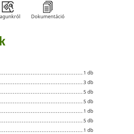
agunkról
Dokumentáció
k
1 db
3 db
5 db
5 db
1 db
5 db
1 db