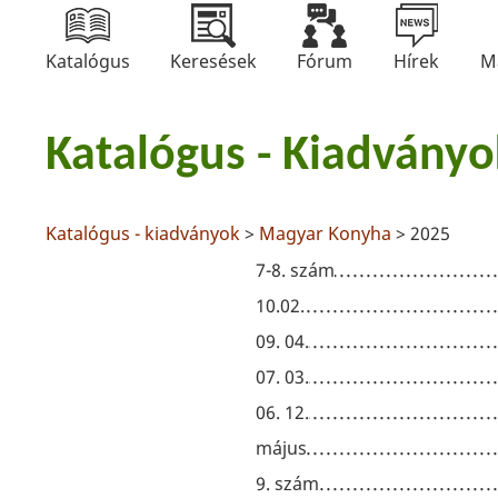
Katalógus
Keresések
Fórum
Hírek
M
Katalógus - Kiadványo
Katalógus - kiadványok
>
Magyar Konyha
> 2025
7-8. szám
10.02.
09. 04.
07. 03.
06. 12.
május
9. szám