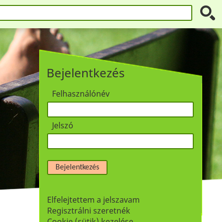
Bejelentkezés
Felhasználónév
Jelszó
Bejelentkezés
Elfelejtettem a jelszavam
Regisztrálni szeretnék
Cookie (sütik) kezelése