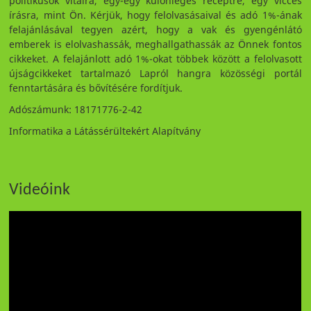
politikusok vitáira, egy-egy különleges receptre, egy vicces
írásra, mint Ön. Kérjük, hogy felolvasásaival és adó 1%-ának
felajánlásával tegyen azért, hogy a vak és gyengénlátó
emberek is elolvashassák, meghallgathassák az Önnek fontos
cikkeket. A felajánlott adó 1%-okat többek között a felolvasott
újságcikkeket tartalmazó Lapról hangra közösségi portál
fenntartására és bővítésére fordítjuk.
Adószámunk: 18171776-2-42
Informatika a Látássérültekért Alapítvány
Videóink