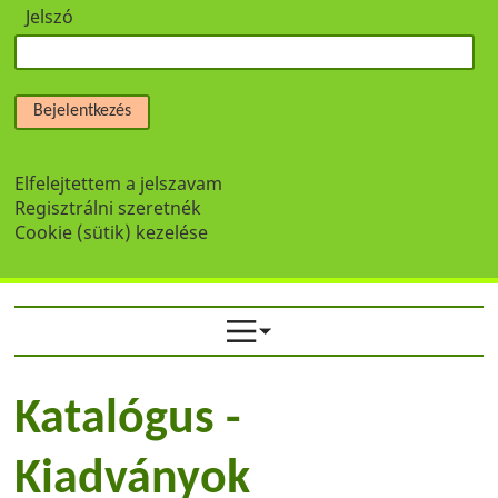
Jelszó
Bejelentkezés
Elfelejtettem a jelszavam
Regisztrálni szeretnék
Cookie (sütik) kezelése
Katalógus -
Kiadványok