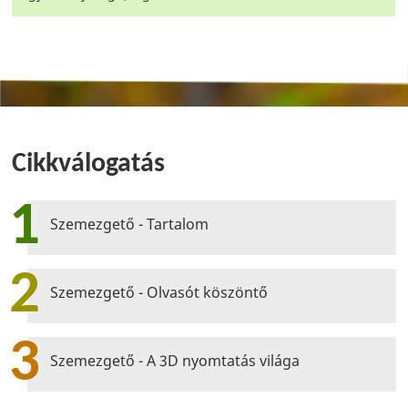
Cikkválogatás
1
Szemezgető - Tartalom
2
Szemezgető - Olvasót köszöntő
3
Szemezgető - A 3D nyomtatás világa