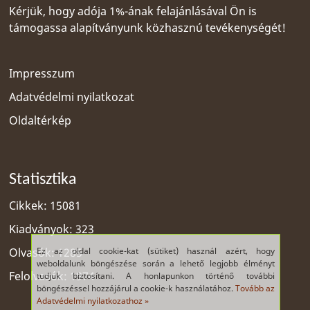
Kérjük, hogy adója 1%-ának felajánlásával Ön is
támogassa alapítványunk közhasznú tevékenységét!
Impresszum
Adatvédelmi nyilatkozat
Oldaltérkép
Statisztika
Cikkek: 15081
Kiadványok: 323
Ez az oldal cookie-kat (sütiket) használ azért, hogy
Olvasók: 1285
weboldalunk böngészése során a lehető legjobb élményt
Felolvasók: 1974
tudjuk biztosítani. A honlapunkon történő további
böngészéssel hozzájárul a cookie-k használatához.
Tovább az
Adatvédelmi nyilatkozathoz »