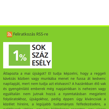
Feliratkozás RSS-re
Átlapozta a mai újságot? El tudja képzelni, hogy a reggeli
kávézás közben vagy munkába menet ne fussa át kedvenc
napilapját, mert nem tudja azt elolvasni? A hazánkban élő vak
és gyengénlátó emberek még napjainkban is nehezen vagy
egyáltalán nem jutnak hozzá a nyomtatásban megjelent
folyóiratokhoz, újságokhoz, pedig éppen úgy kíváncsiak a
közélet híreire, a legújabb tudományos felfedezésekre, a