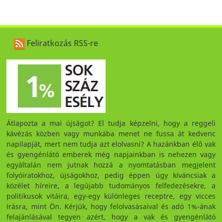
Feliratkozás RSS-re
Átlapozta a mai újságot? El tudja képzelni, hogy a reggeli
kávézás közben vagy munkába menet ne fussa át kedvenc
napilapját, mert nem tudja azt elolvasni? A hazánkban élő vak
és gyengénlátó emberek még napjainkban is nehezen vagy
egyáltalán nem jutnak hozzá a nyomtatásban megjelent
folyóiratokhoz, újságokhoz, pedig éppen úgy kíváncsiak a
közélet híreire, a legújabb tudományos felfedezésekre, a
politikusok vitáira, egy-egy különleges receptre, egy vicces
írásra, mint Ön. Kérjük, hogy felolvasásaival és adó 1%-ának
felajánlásával tegyen azért, hogy a vak és gyengénlátó