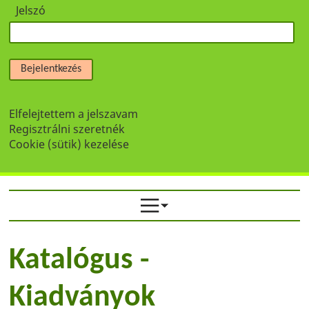
Jelszó
Bejelentkezés
Elfelejtettem a jelszavam
Regisztrálni szeretnék
Cookie (sütik) kezelése
Katalógus -
Kiadványok