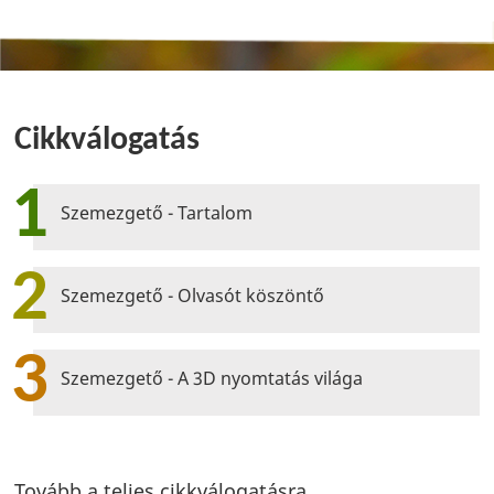
Cikkválogatás
1
Szemezgető - Tartalom
2
Szemezgető - Olvasót köszöntő
3
Szemezgető - A 3D nyomtatás világa
Tovább a teljes cikkválogatásra