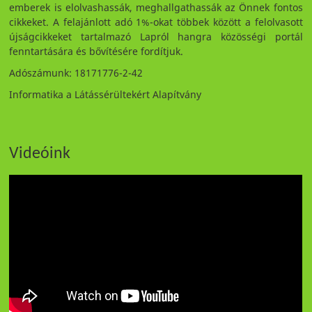
emberek is elolvashassák, meghallgathassák az Önnek fontos
cikkeket. A felajánlott adó 1%-okat többek között a felolvasott
újságcikkeket tartalmazó Lapról hangra közösségi portál
fenntartására és bővítésére fordítjuk.
Adószámunk: 18171776-2-42
Informatika a Látássérültekért Alapítvány
Videóink