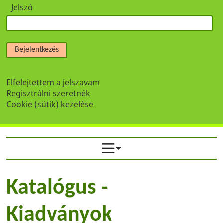
Jelszó
Bejelentkezés
Elfelejtettem a jelszavam
Regisztrálni szeretnék
Cookie (sütik) kezelése
Katalógus -
Kiadványok