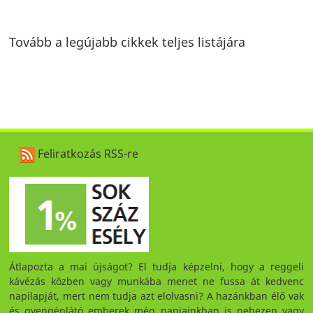
Tovább a legújabb cikkek teljes listájára
Feliratkozás RSS-re
Átlapozta a mai újságot? El tudja képzelni, hogy a reggeli
kávézás közben vagy munkába menet ne fussa át kedvenc
napilapját, mert nem tudja azt elolvasni? A hazánkban élő vak
és gyengénlátó emberek még napjainkban is nehezen vagy