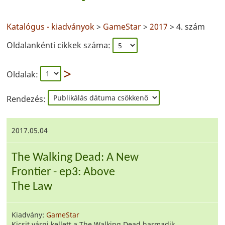
Katalógus - kiadványok
>
GameStar
>
2017
> 4. szám
Oldalankénti cikkek száma:
Oldalak:
Rendezés:
2017.05.04
The Walking Dead: A New
Frontier - ep3: Above
The Law
Kiadvány:
GameStar
Kicsit várni kellett a The Walking Dead harmadik