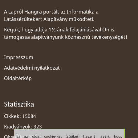
A Lapról Hangra portált az
Informatika a
Látássérültekért Alapítvány
működteti.
Kérjük, hogy adója 1%-ának felajánlásával Ön is
támogassa alapítványunk közhasznú tevékenységét!
Impresszum
Adatvédelmi nyilatkozat
Oldaltérkép
Statisztika
Cikkek: 15084
Kiadványok: 323
Ez az oldal cookie-kat (sütiket) használ azért, hogy
Olvasók: 1285