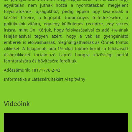
egyáltalán nem jutnak hozzá a nyomtatásban megjelent
folyóiratokhoz, újságokhoz, pedig éppen úgy kíváncsiak a
közélet híreire, a legújabb tudományos felfedezésekre, a
politikusok vitáira, egy-egy különleges receptre, egy vicces
írásra, mint Ön. Kérjük, hogy felolvasásaival és adó 1%-ának
felajánlásával tegyen azért, hogy a vak és gyengénlátó
emberek is elolvashassák, meghallgathassák az Önnek fontos
cikkeket. A felajánlott adó 1%-okat többek között a felolvasott
újságcikkeket tartalmazó Lapról hangra közösségi portál
fenntartására és bővítésére fordítjuk.
Adószámunk: 18171776-2-42
Informatika a Látássérültekért Alapítvány
Videóink