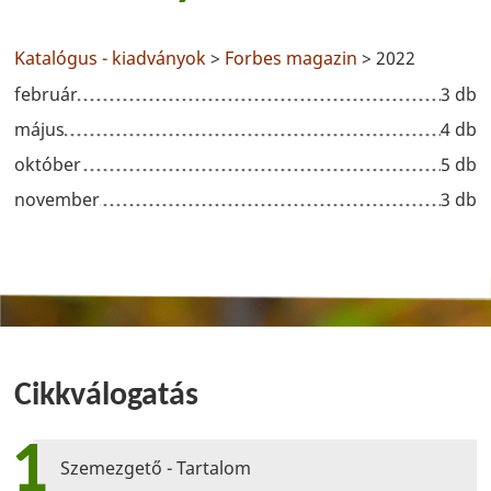
Katalógus - kiadványok
>
Forbes magazin
> 2022
február
3 db
május
4 db
október
5 db
november
3 db
Cikkválogatás
1
Szemezgető - Tartalom