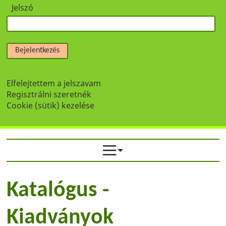
Jelszó
Bejelentkezés
Elfelejtettem a jelszavam
Regisztrálni szeretnék
Cookie (sütik) kezelése
Katalógus -
Kiadványok