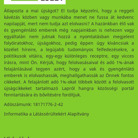
Átlapozta a mai újságot? El tudja képzelni, hogy a reggeli
kávézás közben vagy munkába menet ne fussa át kedvenc
napilapját, mert nem tudja azt elolvasni? A hazánkban élő vak
és gyengénlátó emberek még napjainkban is nehezen vagy
egyáltalán nem jutnak hozzá a nyomtatásban megjelent
folyóiratokhoz, újságokhoz, pedig éppen úgy kíváncsiak a
közélet híreire, a legújabb tudományos felfedezésekre, a
politikusok vitáira, egy-egy különleges receptre, egy vicces
írásra, mint Ön. Kérjük, hogy felolvasásaival és adó 1%-ának
felajánlásával tegyen azért, hogy a vak és gyengénlátó
emberek is elolvashassák, meghallgathassák az Önnek fontos
cikkeket. A felajánlott adó 1%-okat többek között a felolvasott
újságcikkeket tartalmazó Lapról hangra közösségi portál
fenntartására és bővítésére fordítjuk.
Adószámunk: 18171776-2-42
Informatika a Látássérültekért Alapítvány