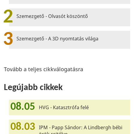
2
Szemezgető - Olvasót köszöntő
3
Szemezgető - A 3D nyomtatás világa
Tovább a teljes cikkválogatásra
Legújabb cikkek
08.05
HVG - Katasztrófa felé
08.03
IPM - Papp Sándor: A Lindbergh bébi