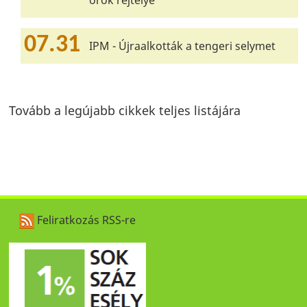
örök rejtélye
07.31
IPM - Újraalkották a tengeri selymet
Tovább a legújabb cikkek teljes listájára
Feliratkozás RSS-re