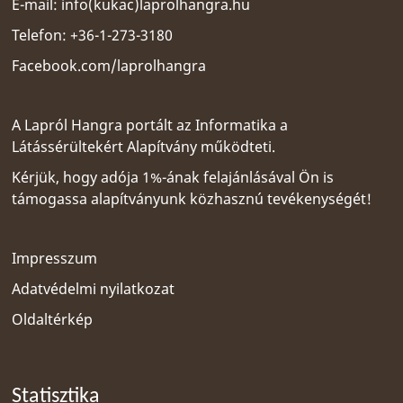
E-mail:
info(kukac)laprolhangra.hu
Telefon: +36-1-273-3180
Facebook.com/laprolhangra
A Lapról Hangra portált az
Informatika a
Látássérültekért Alapítvány
működteti.
Kérjük, hogy adója 1%-ának felajánlásával Ön is
támogassa alapítványunk közhasznú tevékenységét!
Impresszum
Adatvédelmi nyilatkozat
Oldaltérkép
Statisztika