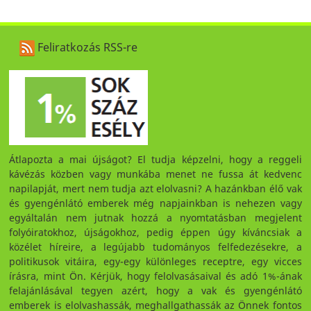
Feliratkozás RSS-re
Átlapozta a mai újságot? El tudja képzelni, hogy a reggeli
kávézás közben vagy munkába menet ne fussa át kedvenc
napilapját, mert nem tudja azt elolvasni? A hazánkban élő vak
és gyengénlátó emberek még napjainkban is nehezen vagy
egyáltalán nem jutnak hozzá a nyomtatásban megjelent
folyóiratokhoz, újságokhoz, pedig éppen úgy kíváncsiak a
közélet híreire, a legújabb tudományos felfedezésekre, a
politikusok vitáira, egy-egy különleges receptre, egy vicces
írásra, mint Ön. Kérjük, hogy felolvasásaival és adó 1%-ának
felajánlásával tegyen azért, hogy a vak és gyengénlátó
emberek is elolvashassák, meghallgathassák az Önnek fontos