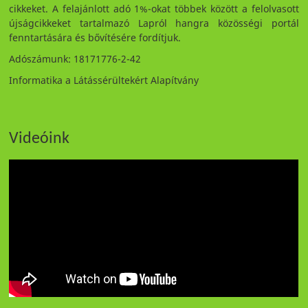
cikkeket. A felajánlott adó 1%-okat többek között a felolvasott
újságcikkeket tartalmazó Lapról hangra közösségi portál
fenntartására és bővítésére fordítjuk.
Adószámunk: 18171776-2-42
Informatika a Látássérültekért Alapítvány
Videóink