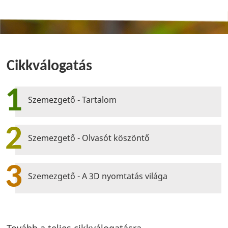
Cikkválogatás
1
Szemezgető - Tartalom
2
Szemezgető - Olvasót köszöntő
3
Szemezgető - A 3D nyomtatás világa