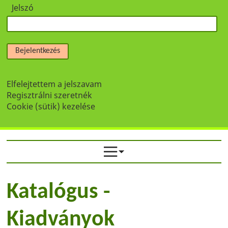
Jelszó
Bejelentkezés
Elfelejtettem a jelszavam
Regisztrálni szeretnék
Cookie (sütik) kezelése
Katalógus -
Kiadványok