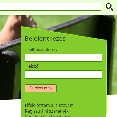
Bejelentkezés
Felhasználónév
Jelszó
Bejelentkezés
Elfelejtettem a jelszavam
Regisztrálni szeretnék
Cookie (sütik) kezelése