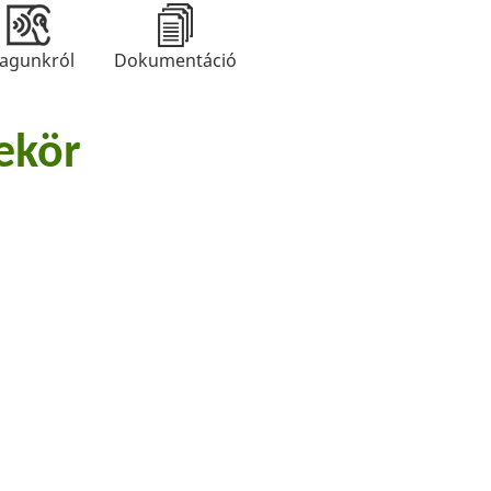
agunkról
Dokumentáció
ekör