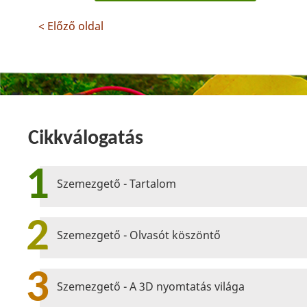
< Előző oldal
Cikkválogatás
1
Szemezgető - Tartalom
2
Szemezgető - Olvasót köszöntő
3
Szemezgető - A 3D nyomtatás világa