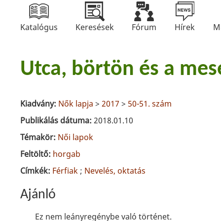
Katalógus
Keresések
Fórum
Hírek
M
Utca, börtön és a mes
Kiadvány:
Nők lapja
>
2017
>
50-51. szám
Publikálás dátuma:
2018.01.10
Témakör:
Női lapok
Feltöltő:
horgab
Címkék:
Férfiak
;
Nevelés, oktatás
Ajánló
Ez nem leányregénybe való történet.