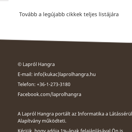
Tovább a legújabb cikkek teljes listájára
© Lapról Hangra
E-mail:
info(kukac)laprolhangra.hu
Telefon: +36-1-273-3180
Facebook.com/laprolhangra
A Lapról Hangra portált az
Informatika a Látássérü
Alapítvány
működteti.
Kérjük, hogy adója 1%-ának felajánlásával Ön is