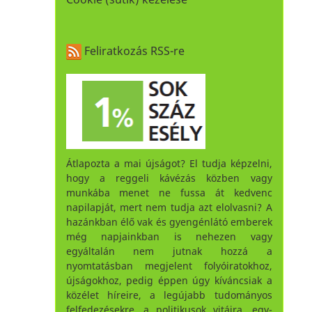
Feliratkozás RSS-re
Átlapozta a mai újságot? El tudja képzelni,
hogy a reggeli kávézás közben vagy
munkába menet ne fussa át kedvenc
napilapját, mert nem tudja azt elolvasni? A
hazánkban élő vak és gyengénlátó emberek
még napjainkban is nehezen vagy
egyáltalán nem jutnak hozzá a
nyomtatásban megjelent folyóiratokhoz,
újságokhoz, pedig éppen úgy kíváncsiak a
közélet híreire, a legújabb tudományos
felfedezésekre, a politikusok vitáira, egy-