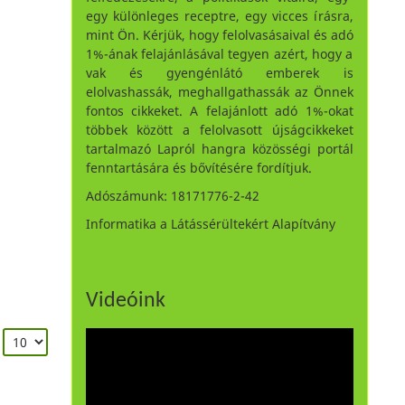
egy különleges receptre, egy vicces írásra,
mint Ön. Kérjük, hogy felolvasásaival és adó
1%-ának felajánlásával tegyen azért, hogy a
vak és gyengénlátó emberek is
elolvashassák, meghallgathassák az Önnek
fontos cikkeket. A felajánlott adó 1%-okat
többek között a felolvasott újságcikkeket
tartalmazó Lapról hangra közösségi portál
fenntartására és bővítésére fordítjuk.
Adószámunk: 18171776-2-42
Informatika a Látássérültekért Alapítvány
Videóink
: