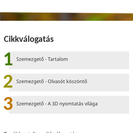
Cikkválogatás
1
Szemezgető - Tartalom
2
Szemezgető - Olvasót köszöntő
3
Szemezgető - A 3D nyomtatás világa