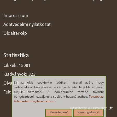
Impresszum
Adatvédelmi nyilatkozat
Oldaltérkép
Statisztika
Cikkek: 15081
Kiadványok: 323
Ez az oldal cookie-kat (sütiket) használ azért, hogy
Olvasók: 1285
weboldalunk böngészése során a lehető legjobb élményt
Felolvasók: 1974
tudjuk biztosítani. A honlapunkon történő további
böngészéssel hozzájárul a cookie-k használatához.
Tovább az
Adatvédelmi nyilatkozathoz »
Készítette a
FortuNet Kft.
Megértettem!
Nem fogadom el