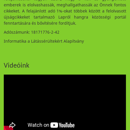
emberek is elolvashassák, meghallgathassák az Önnek fontos
cikkeket. A felajánlott adó 1%-okat többek között a felolvasott
újságcikkeket tartalmazó Lapról hangra közösségi portál
fenntartására és bővítésére fordítjuk.
Adószámunk: 18171776-2-42
Informatika a Látássérültekért Alapítvány
Videóink