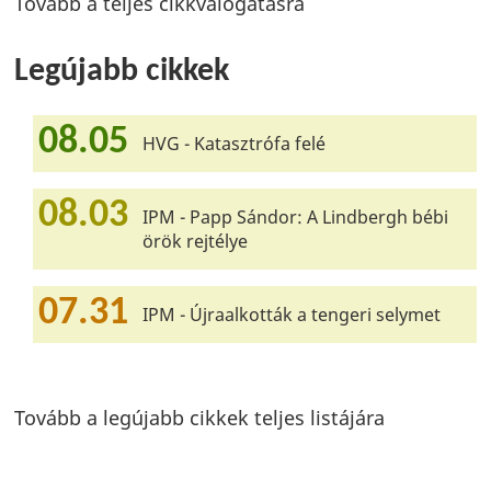
Tovább a teljes cikkválogatásra
Legújabb cikkek
08.05
HVG - Katasztrófa felé
08.03
IPM - Papp Sándor: A Lindbergh bébi
örök rejtélye
07.31
IPM - Újraalkották a tengeri selymet
Tovább a legújabb cikkek teljes listájára