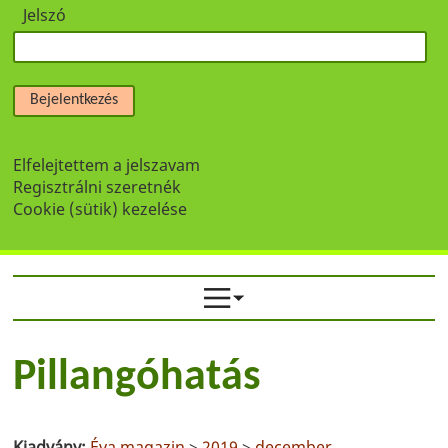
Jelszó
Bejelentkezés
Elfelejtettem a jelszavam
Regisztrálni szeretnék
Cookie (sütik) kezelése
Pillangóhatás
Kiadvány:
Éva magazin
>
2019
>
december