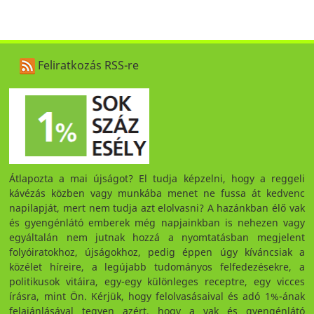
Feliratkozás RSS-re
Átlapozta a mai újságot? El tudja képzelni, hogy a reggeli
kávézás közben vagy munkába menet ne fussa át kedvenc
napilapját, mert nem tudja azt elolvasni? A hazánkban élő vak
és gyengénlátó emberek még napjainkban is nehezen vagy
egyáltalán nem jutnak hozzá a nyomtatásban megjelent
folyóiratokhoz, újságokhoz, pedig éppen úgy kíváncsiak a
közélet híreire, a legújabb tudományos felfedezésekre, a
politikusok vitáira, egy-egy különleges receptre, egy vicces
írásra, mint Ön. Kérjük, hogy felolvasásaival és adó 1%-ának
felajánlásával tegyen azért, hogy a vak és gyengénlátó