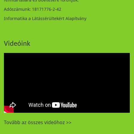
Adószámunk: 18171776-2-42
Informatika a Látássérültekért Alapítvány
Videóink
Tovább az összes videóhoz >>