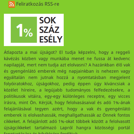
Feliratkozás RSS-re
Átlapozta a mai újságot? El tudja képzelni, hogy a reggeli
kávézás közben vagy munkába menet ne fussa át kedvenc
napilapját, mert nem tudja azt elolvasni? A hazánkban élő vak
és gyengénlátó emberek még napjainkban is nehezen vagy
egyáltalán nem jutnak hozzá a nyomtatásban megjelent
folyóiratokhoz, újságokhoz, pedig éppen úgy kíváncsiak a
közélet híreire, a legújabb tudományos felfedezésekre, a
politikusok vitáira, egy-egy különleges receptre, egy vicces
írásra, mint Ön. Kérjük, hogy felolvasásaival és adó 1%-ának
felajánlásával tegyen azért, hogy a vak és gyengénlátó
emberek is elolvashassák, meghallgathassák az Önnek fontos
cikkeket. A felajánlott adó 1%-okat többek között a felolvasott
újságcikkeket tartalmazó Lapról hangra közösségi portál
fenntartására és bővítésére fordítjuk.