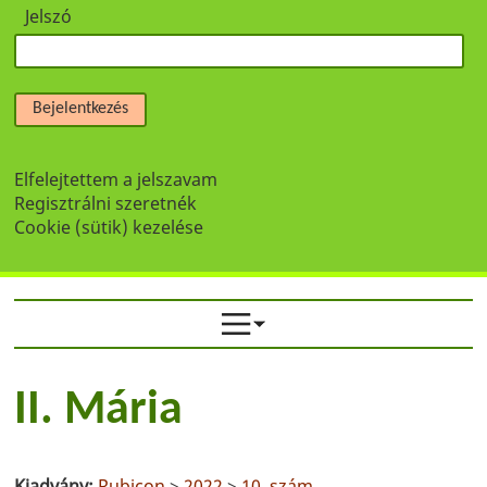
Jelszó
Bejelentkezés
Elfelejtettem a jelszavam
Regisztrálni szeretnék
Cookie (sütik) kezelése
II. Mária
Kiadvány:
Rubicon
>
2022
>
10. szám