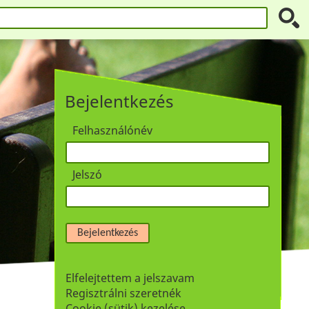
Bejelentkezés
Felhasználónév
Jelszó
Bejelentkezés
Elfelejtettem a jelszavam
Regisztrálni szeretnék
Cookie (sütik) kezelése