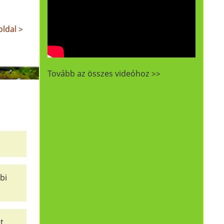
ldal >
Tovább az összes videóhoz >>
bi
t