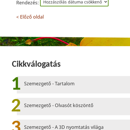
Rendezés:
< Előző oldal
Cikkválogatás
1
Szemezgető - Tartalom
2
Szemezgető - Olvasót köszöntő
3
Szemezgető - A 3D nyomtatás világa