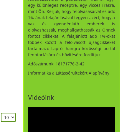
egy különleges receptre, egy vicces írásra,
mint Ön. Kérjük, hogy felolvasásaival és adó
1%-ának felajánlásával tegyen azért, hogy a
vak és gyengénlátó emberek is
elolvashassák, meghallgathassák az Önnek
fontos cikkeket. A felajánlott adó 1%-okat
többek között a felolvasott újságcikkeket
tartalmazó Lapról hangra közösségi portál
fenntartására és bővítésére fordítjuk.
Adószámunk: 18171776-2-42
Informatika a Látássérültekért Alapítvány
Videóink
: