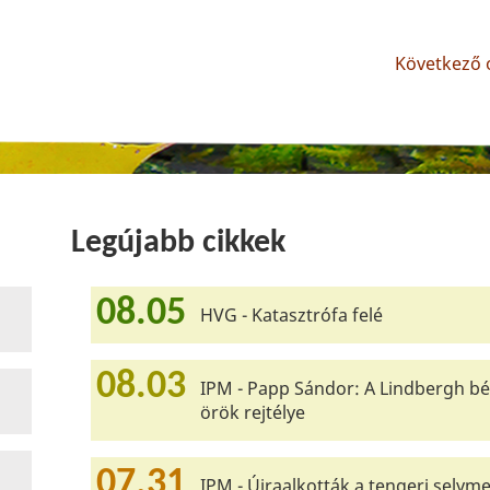
Következő o
Legújabb cikkek
08.05
HVG - Katasztrófa felé
08.03
IPM - Papp Sándor: A Lindbergh bé
örök rejtélye
07.31
IPM - Újraalkották a tengeri selyme