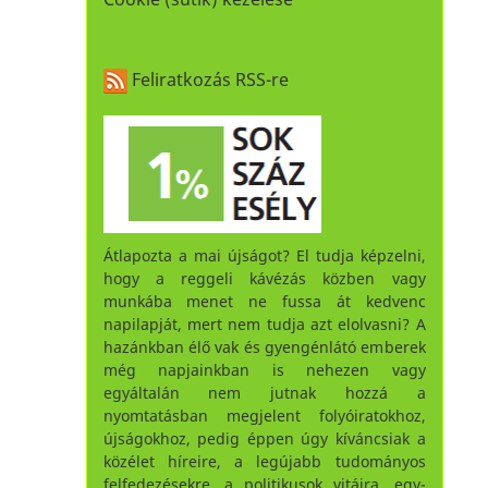
Feliratkozás RSS-re
Átlapozta a mai újságot? El tudja képzelni,
hogy a reggeli kávézás közben vagy
munkába menet ne fussa át kedvenc
napilapját, mert nem tudja azt elolvasni? A
hazánkban élő vak és gyengénlátó emberek
még napjainkban is nehezen vagy
egyáltalán nem jutnak hozzá a
nyomtatásban megjelent folyóiratokhoz,
újságokhoz, pedig éppen úgy kíváncsiak a
közélet híreire, a legújabb tudományos
felfedezésekre, a politikusok vitáira, egy-