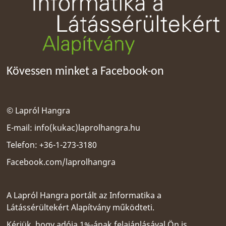
Kövessen minket a Facebook-on
© Lapról Hangra
E-mail:
info(kukac)laprolhangra.hu
Telefon: +36-1-273-3180
Facebook.com/laprolhangra
A Lapról Hangra portált az
Informatika a
Látássérültekért Alapítvány
működteti.
Kérjük, hogy adója 1%-ának felajánlásával Ön is