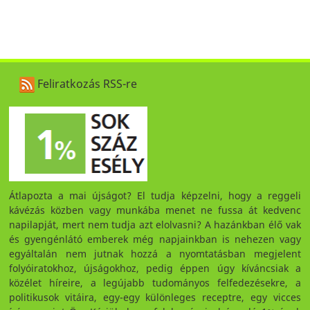
Feliratkozás RSS-re
Átlapozta a mai újságot? El tudja képzelni, hogy a reggeli
kávézás közben vagy munkába menet ne fussa át kedvenc
napilapját, mert nem tudja azt elolvasni? A hazánkban élő vak
és gyengénlátó emberek még napjainkban is nehezen vagy
egyáltalán nem jutnak hozzá a nyomtatásban megjelent
folyóiratokhoz, újságokhoz, pedig éppen úgy kíváncsiak a
közélet híreire, a legújabb tudományos felfedezésekre, a
politikusok vitáira, egy-egy különleges receptre, egy vicces