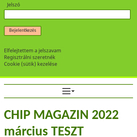
Jelszó
Bejelentkezés
Elfelejtettem a jelszavam
Regisztrálni szeretnék
Cookie (sütik) kezelése
CHIP MAGAZIN 2022
március TESZT