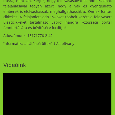
írásra, mint Ön. Kérjük, hogy felolvasásaival és adó 1%-ának
felajánlásával tegyen azért, hogy a vak és gyengénlátó
emberek is elolvashassák, meghallgathassák az Önnek fontos
cikkeket. A felajánlott adó 1%-okat többek között a felolvasott
újságcikkeket tartalmazó Lapról hangra közösségi portál
fenntartására és bővítésére fordítjuk.
Adószámunk: 18171776-2-42
Informatika a Látássérültekért Alapítvány
Videóink