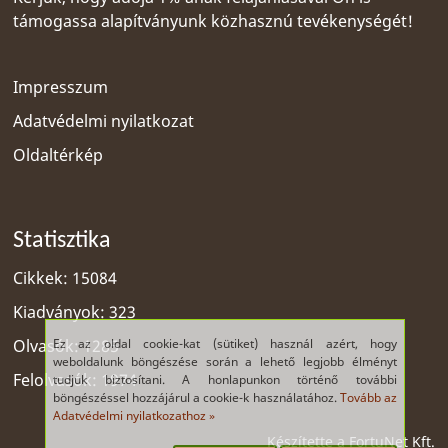
támogassa alapítványunk közhasznú tevékenységét!
Impresszum
Adatvédelmi nyilatkozat
Oldaltérkép
Statisztika
Cikkek: 15084
Kiadványok: 323
Ez az oldal cookie-kat (sütiket) használ azért, hogy
Olvasók: 1285
weboldalunk böngészése során a lehető legjobb élményt
Felolvasók: 1974
tudjuk biztosítani. A honlapunkon történő további
böngészéssel hozzájárul a cookie-k használatához.
Tovább az
Adatvédelmi nyilatkozathoz »
Készítette a
FortuNet Kft.