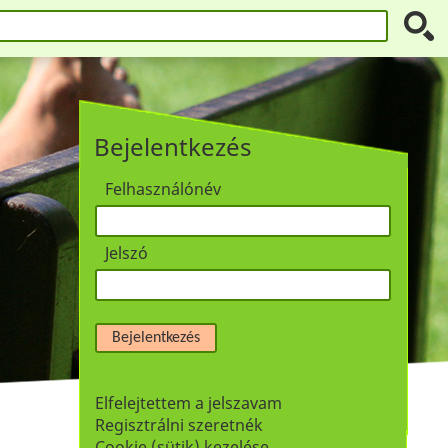
Bejelentkezés
Felhasználónév
Jelszó
Bejelentkezés
Elfelejtettem a jelszavam
Regisztrálni szeretnék
Cookie (sütik) kezelése