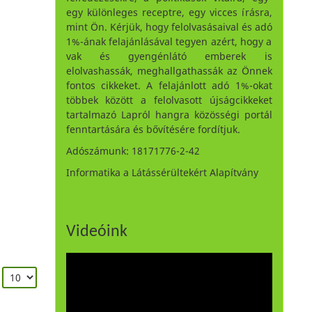
egy különleges receptre, egy vicces írásra,
mint Ön. Kérjük, hogy felolvasásaival és adó
1%-ának felajánlásával tegyen azért, hogy a
vak és gyengénlátó emberek is
elolvashassák, meghallgathassák az Önnek
fontos cikkeket. A felajánlott adó 1%-okat
többek között a felolvasott újságcikkeket
tartalmazó Lapról hangra közösségi portál
fenntartására és bővítésére fordítjuk.
Adószámunk: 18171776-2-42
Informatika a Látássérültekért Alapítvány
Videóink
: