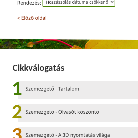
Rendezés:
< Előző oldal
Cikkválogatás
1
Szemezgető - Tartalom
2
Szemezgető - Olvasót köszöntő
3
Szemezgető - A 3D nyomtatás világa