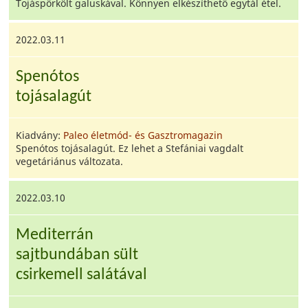
Tojáspörkölt galuskával. Könnyen elkészíthető egytál étel.
2022.03.11
Spenótos
tojásalagút
Kiadvány:
Paleo életmód- és Gasztromagazin
Spenótos tojásalagút. Ez lehet a Stefániai vagdalt
vegetáriánus változata.
2022.03.10
Mediterrán
sajtbundában sült
csirkemell salátával