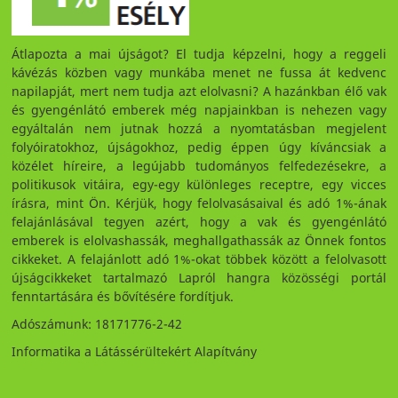
Átlapozta a mai újságot? El tudja képzelni, hogy a reggeli
kávézás közben vagy munkába menet ne fussa át kedvenc
napilapját, mert nem tudja azt elolvasni? A hazánkban élő vak
és gyengénlátó emberek még napjainkban is nehezen vagy
egyáltalán nem jutnak hozzá a nyomtatásban megjelent
folyóiratokhoz, újságokhoz, pedig éppen úgy kíváncsiak a
közélet híreire, a legújabb tudományos felfedezésekre, a
politikusok vitáira, egy-egy különleges receptre, egy vicces
írásra, mint Ön. Kérjük, hogy felolvasásaival és adó 1%-ának
felajánlásával tegyen azért, hogy a vak és gyengénlátó
emberek is elolvashassák, meghallgathassák az Önnek fontos
cikkeket. A felajánlott adó 1%-okat többek között a felolvasott
újságcikkeket tartalmazó Lapról hangra közösségi portál
fenntartására és bővítésére fordítjuk.
Adószámunk: 18171776-2-42
Informatika a Látássérültekért Alapítvány