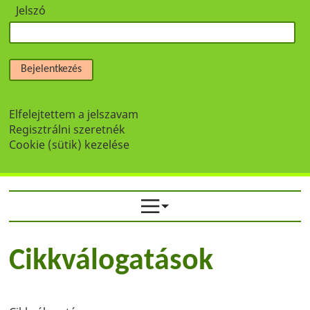
Jelszó
Bejelentkezés
Elfelejtettem a jelszavam
Regisztrálni szeretnék
Cookie (sütik) kezelése
Cikkválogatások