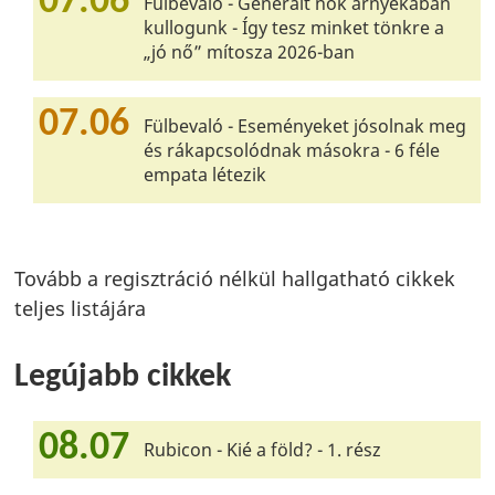
07.06
Fülbevaló - Generált nők árnyékában
kullogunk - Így tesz minket tönkre a
„jó nő” mítosza 2026-ban
07.06
Fülbevaló - Eseményeket jósolnak meg
és rákapcsolódnak másokra - 6 féle
empata létezik
Tovább a regisztráció nélkül hallgatható cikkek
teljes listájára
Legújabb cikkek
08.07
Rubicon - Kié a föld? - 1. rész