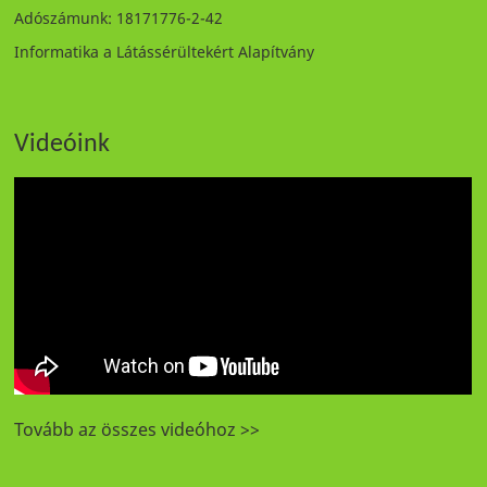
Adószámunk: 18171776-2-42
Informatika a Látássérültekért Alapítvány
Videóink
Tovább az összes videóhoz >>