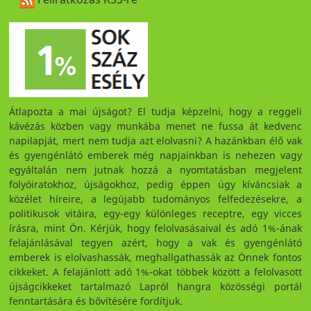
Átlapozta a mai újságot? El tudja képzelni, hogy a reggeli
kávézás közben vagy munkába menet ne fussa át kedvenc
napilapját, mert nem tudja azt elolvasni? A hazánkban élő vak
és gyengénlátó emberek még napjainkban is nehezen vagy
egyáltalán nem jutnak hozzá a nyomtatásban megjelent
folyóiratokhoz, újságokhoz, pedig éppen úgy kíváncsiak a
közélet híreire, a legújabb tudományos felfedezésekre, a
politikusok vitáira, egy-egy különleges receptre, egy vicces
írásra, mint Ön. Kérjük, hogy felolvasásaival és adó 1%-ának
felajánlásával tegyen azért, hogy a vak és gyengénlátó
emberek is elolvashassák, meghallgathassák az Önnek fontos
cikkeket. A felajánlott adó 1%-okat többek között a felolvasott
újságcikkeket tartalmazó Lapról hangra közösségi portál
fenntartására és bővítésére fordítjuk.