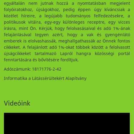
egyáltalán nem jutnak hozzá a nyomtatásban megjelent
folyóiratokhoz, újságokhoz, pedig éppen úgy kíváncsiak a
közélet híreire, a legújabb tudományos felfedezésekre, a
politikusok vitáira, egy-egy különleges receptre, egy vicces
írásra, mint Ön. Kérjük, hogy felolvasásaival és adó 1%-ának
felajánlásával tegyen azért, hogy a vak és gyengénlátó
emberek is elolvashassák, meghallgathassák az Önnek fontos
cikkeket. A felajánlott adó 1%-okat többek között a felolvasott
újságcikkeket tartalmazó Lapról hangra közösségi portál
fenntartására és bővítésére fordítjuk.
Adószámunk: 18171776-2-42
Informatika a Látássérültekért Alapítvány
Videóink