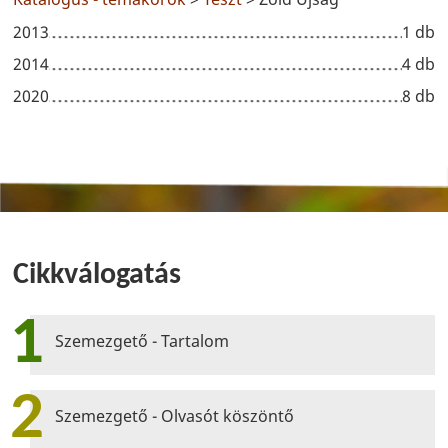
2013
1 db
2014
4 db
2020
8 db
Cikkválogatás
1
Szemezgető - Tartalom
2
Szemezgető - Olvasót köszöntő