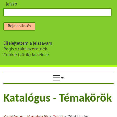
Jelszó
Bejelentkezés
Elfelejtettem a jelszavam
Regisztrálni szeretnék
Cookie (sütik) kezelése
Katalógus - Témakörök
Katalógus - témakörök
>
Teszt
> Zöld Újság