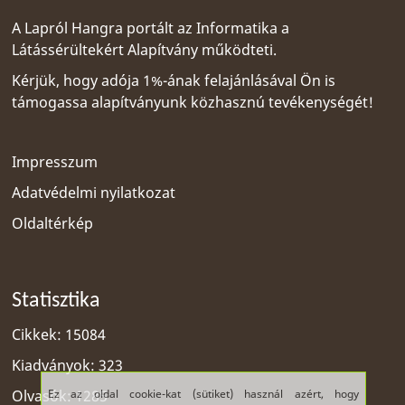
A Lapról Hangra portált az
Informatika a
Látássérültekért Alapítvány
működteti.
Kérjük, hogy adója 1%-ának felajánlásával Ön is
támogassa alapítványunk közhasznú tevékenységét!
Impresszum
Adatvédelmi nyilatkozat
Oldaltérkép
Statisztika
Cikkek: 15084
Kiadványok: 323
Ez az oldal cookie-kat (sütiket) használ azért, hogy
Olvasók: 1285