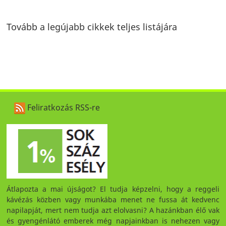
Tovább a legújabb cikkek teljes listájára
Feliratkozás RSS-re
Átlapozta a mai újságot? El tudja képzelni, hogy a reggeli
kávézás közben vagy munkába menet ne fussa át kedvenc
napilapját, mert nem tudja azt elolvasni? A hazánkban élő vak
és gyengénlátó emberek még napjainkban is nehezen vagy