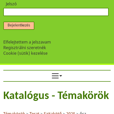
Jelszó
Bejelentkezés
Elfelejtettem a jelszavam
Regisztrálni szeretnék
Cookie (sütik) kezelése
Katalógus - Témakörök
Témakörök
>
Teszt
>
Szitakötő
>
2025
> ősz