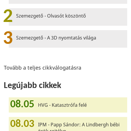
2
Szemezgető - Olvasót köszöntő
3
Szemezgető - A 3D nyomtatás világa
Tovább a teljes cikkválogatásra
Legújabb cikkek
08.05
HVG - Katasztrófa felé
08.03
IPM - Papp Sándor: A Lindbergh bébi