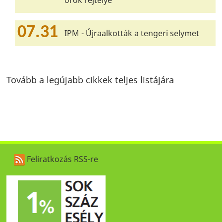
örök rejtélye
07.31
IPM - Újraalkották a tengeri selymet
Tovább a legújabb cikkek teljes listájára
Feliratkozás RSS-re