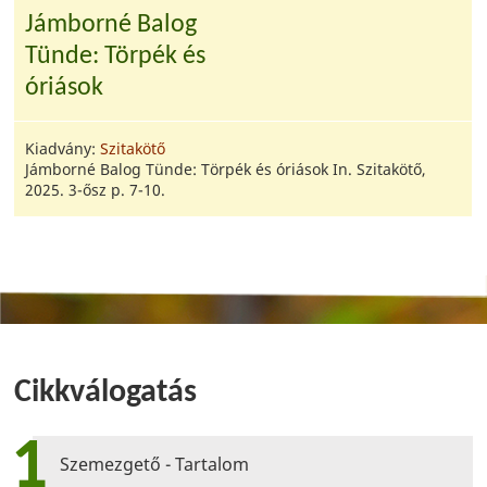
Jámborné Balog
Tünde: Törpék és
óriások
Kiadvány:
Szitakötő
Jámborné Balog Tünde: Törpék és óriások In. Szitakötő,
2025. 3-ősz p. 7-10.
Cikkválogatás
1
Szemezgető - Tartalom