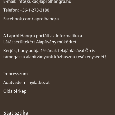
E-mail:
info(kukac)laprolhangra.hu
Telefon: +36-1-273-3180
Facebook.com/laprolhangra
A Lapról Hangra portált az
Informatika a
Látássérültekért Alapítvány
működteti.
Kérjük, hogy adója 1%-ának felajánlásával Ön is
támogassa alapítványunk közhasznú tevékenységét!
Impresszum
Adatvédelmi nyilatkozat
Oldaltérkép
Statisztika