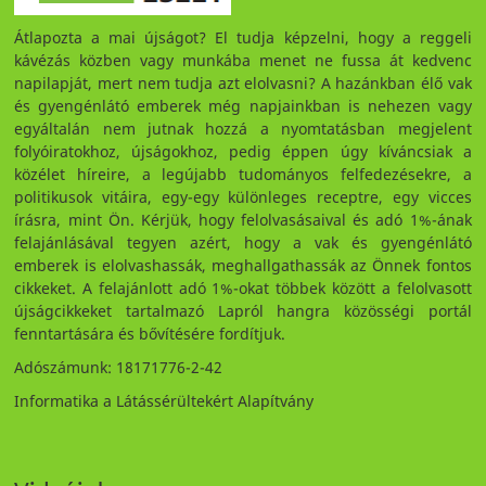
Átlapozta a mai újságot? El tudja képzelni, hogy a reggeli
kávézás közben vagy munkába menet ne fussa át kedvenc
napilapját, mert nem tudja azt elolvasni? A hazánkban élő vak
és gyengénlátó emberek még napjainkban is nehezen vagy
egyáltalán nem jutnak hozzá a nyomtatásban megjelent
folyóiratokhoz, újságokhoz, pedig éppen úgy kíváncsiak a
közélet híreire, a legújabb tudományos felfedezésekre, a
politikusok vitáira, egy-egy különleges receptre, egy vicces
írásra, mint Ön. Kérjük, hogy felolvasásaival és adó 1%-ának
felajánlásával tegyen azért, hogy a vak és gyengénlátó
emberek is elolvashassák, meghallgathassák az Önnek fontos
cikkeket. A felajánlott adó 1%-okat többek között a felolvasott
újságcikkeket tartalmazó Lapról hangra közösségi portál
fenntartására és bővítésére fordítjuk.
Adószámunk: 18171776-2-42
Informatika a Látássérültekért Alapítvány