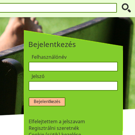
Bejelentkezés
Felhasználónév
Jelszó
Bejelentkezés
Elfelejtettem a jelszavam
Regisztrálni szeretnék
Cookie (sütik) kezelése