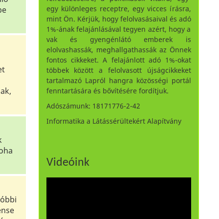
egy különleges receptre, egy vicces írásra,
be
mint Ön. Kérjük, hogy felolvasásaival és adó
1%-ának felajánlásával tegyen azért, hogy a
vak és gyengénlátó emberek is
elolvashassák, meghallgathassák az Önnek
fontos cikkeket. A felajánlott adó 1%-okat
et
többek között a felolvasott újságcikkeket
tartalmazó Lapról hangra közösségi portál
ak,
fenntartására és bővítésére fordítjuk.
Adószámunk: 18171776-2-42
Informatika a Látássérültekért Alapítvány
k
soha
Videóink
tóbbi
ense