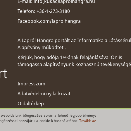
E-mail:
info(kukac)laprolhangra.hu
Telefon: +36-1-273-3180
Facebook.com/laprolhangra
A Lapról Hangra portált az
Informatika a Látássérü
Alapítvány
működteti.
Kérjük, hogy adója 1%-ának felajánlásával Ön is
támogassa alapítványunk közhasznú tevékenységé
Impresszum
Adatvédelmi nyilatkozat
Oldaltérkép
ogy weboldalunk böngészése során a lehető legjobb élményt
öngészéssel hozzájárul a cookie-k használatához.
Tovább az