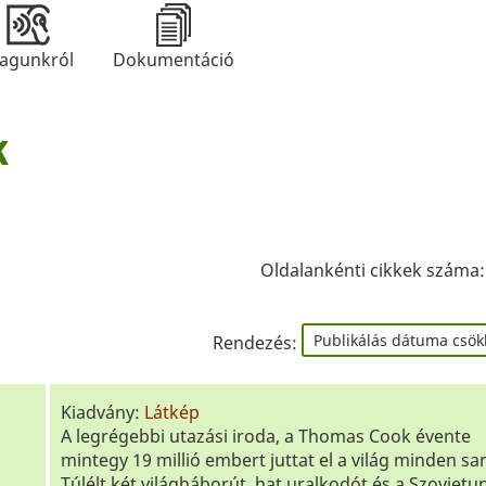
agunkról
Dokumentáció
k
Oldalankénti cikkek száma
Rendezés:
Kiadvány:
Látkép
A legrégebbi utazási iroda, a Thomas Cook évente
mintegy 19 millió embert juttat el a világ minden sa
Túlélt két világháborút, hat uralkodót és a Szovjetu