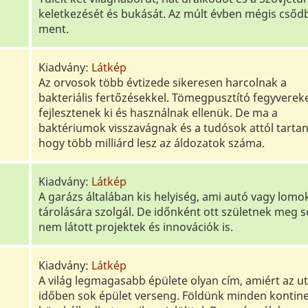
keletkezését és bukását. Az múlt évben mégis csőd
ment.
Kiadvány:
Látkép
Az orvosok több évtizede sikeresen harcolnak a
bakteriális fertőzésekkel. Tömegpusztító fegyverek
fejlesztenek ki és használnak ellenük. De ma a
baktériumok visszavágnak és a tudósok attól tartan
hogy több milliárd lesz az áldozatok száma.
Kiadvány:
Látkép
A garázs általában kis helyiség, ami autó vagy lomo
tárolására szolgál. De időnként ott születnek meg 
nem látott projektek és innovációk is.
Kiadvány:
Látkép
A világ legmagasabb épülete olyan cím, amiért az u
időben sok épület verseng. Földünk minden kontin