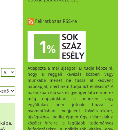
Feliratkozás RSS-re
Átlapozta a mai újságot? El tudja képzelni,
:
hogy a reggeli kávézás közben vagy
munkába menet ne fussa át kedvenc
napilapját, mert nem tudja azt elolvasni? A
hazánkban élő vak és gyengénlátó emberek
még napjainkban is nehezen vagy
egyáltalán nem jutnak hozzá a
nyomtatásban megjelent folyóiratokhoz,
újságokhoz, pedig éppen úgy kíváncsiak a
rkába.
közélet híreire, a legújabb tudományos
felfedezésekre, a politikusok vitáira, egy-
nió