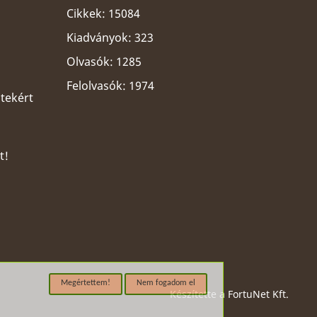
Cikkek: 15084
Kiadványok: 323
Olvasók: 1285
Felolvasók: 1974
ltekért
t!
Megértettem!
Nem fogadom el
Készítette a
FortuNet Kft.