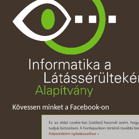
Kövessen minket a Facebook-on
Ez az oldal cookie-kat (sütiket) használ azért, h
tudjuk biztosítani. A honlapunkon történő további b
Adatvédelmi nyilatkozathoz »