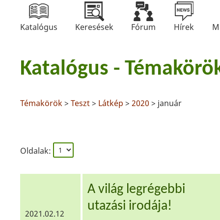
Katalógus
Keresések
Fórum
Hírek
M
Katalógus - Témakörö
Témakörök
>
Teszt
>
Látkép
>
2020
> január
Oldalak:
A világ legrégebbi
utazási irodája!
2021.02.12