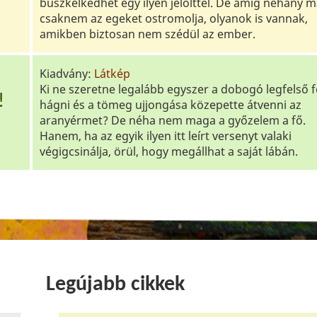
büszkélkedhet egy ilyen jelölttel. De amíg néhány m
csaknem az egeket ostromolja, olyanok is vannak,
amikben biztosan nem szédül az ember.
Kiadvány:
Látkép
Ki ne szeretne legalább egyszer a dobogó legfelső 
!
hágni és a tömeg ujjongása közepette átvenni az
aranyérmet? De néha nem maga a győzelem a fő.
Hanem, ha az egyik ilyen itt leírt versenyt valaki
végigcsinálja, örül, hogy megállhat a saját lábán.
Legújabb cikkek