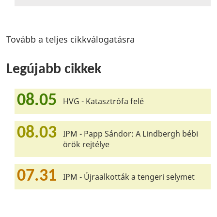
Tovább a teljes cikkválogatásra
Legújabb cikkek
08.05
HVG - Katasztrófa felé
08.03
IPM - Papp Sándor: A Lindbergh bébi
örök rejtélye
07.31
IPM - Újraalkották a tengeri selymet