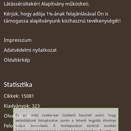
Látássérültekért Alapítvány
működteti.
Kérjük, hogy adója 1%-ának felajánlásával Ön is
támogassa alapítványunk közhasznú tevékenységét!
Impresszum
Adatvédelmi nyilatkozat
Oldaltérkép
Statisztika
Cikkek: 15081
Kiadványok: 323
Ez az oldal cookie-kat (sütiket) használ azért, hogy
Olvasók: 1285
weboldalunk böngészése során a lehető legjobb élményt
Felolvasók: 1974
tudjuk biztosítani. A honlapunkon történő további
böngészéssel hozzájárul a cookie-k használatához.
Tovább az