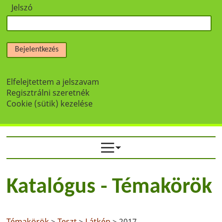
Jelszó
Bejelentkezés
Elfelejtettem a jelszavam
Regisztrálni szeretnék
Cookie (sütik) kezelése
Katalógus - Témakörök
Témakörök
>
Teszt
>
Látkép
> 2017