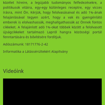
közélet híreire, a legújabb tudományos felfedezésekre, a
politikusok vitáira, egy-egy különleges receptre, egy vicces
írásra, mint Ön. Kérjük, hogy felolvasásaival és adó 1%-ának
felajánlásával tegyen azért, hogy a vak és gyengénlátó
emberek is elolvashassák, meghallgathassák az Önnek fontos
cikkeket. A felajánlott adó 1%-okat többek között a felolvasott
újságcikkeket tartalmazó Lapról hangra közösségi portál
fenntartására és bővítésére fordítjuk.
Adószámunk: 18171776-2-42
Informatika a Látássérültekért Alapítvány
Videóink