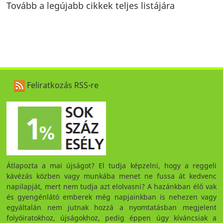
Tovább a legújabb cikkek teljes listájára
Feliratkozás RSS-re
Átlapozta a mai újságot? El tudja képzelni, hogy a reggeli
kávézás közben vagy munkába menet ne fussa át kedvenc
napilapját, mert nem tudja azt elolvasni? A hazánkban élő vak
és gyengénlátó emberek még napjainkban is nehezen vagy
egyáltalán nem jutnak hozzá a nyomtatásban megjelent
folyóiratokhoz, újságokhoz, pedig éppen úgy kíváncsiak a