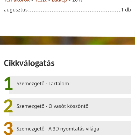
augusztus
1 db
Cikkválogatás
1
Szemezgető - Tartalom
2
Szemezgető - Olvasót köszöntő
3
Szemezgető - A 3D nyomtatás világa