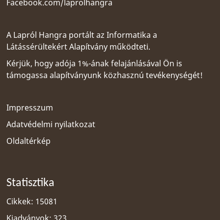
Facebook.com/laprolhangra
A Lapról Hangra portált az
Informatika a
Látássérültekért Alapítvány
működteti.
Kérjük, hogy adója 1%-ának felajánlásával Ön is
támogassa alapítványunk közhasznú tevékenységét!
Impresszum
Adatvédelmi nyilatkozat
Oldaltérkép
Statisztika
Cikkek: 15081
Kiadványok: 323