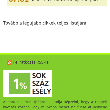
Tovább a legújabb cikkek teljes listájára
Feliratkozás RSS-re
Átlapozta a mai újságot? El tudja képzelni, hogy a reggeli
kávézás közben vagy munkába menet ne fussa át kedvenc