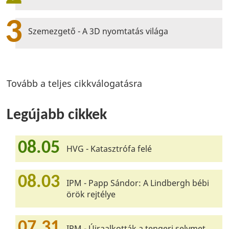
3
Szemezgető - A 3D nyomtatás világa
Tovább a teljes cikkválogatásra
Legújabb cikkek
08.05
HVG - Katasztrófa felé
08.03
IPM - Papp Sándor: A Lindbergh bébi
örök rejtélye
07.31
IPM - Újraalkották a tengeri selymet