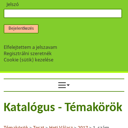
Jelszó
Bejelentkezés
Elfelejtettem a jelszavam
Regisztrálni szeretnék
Cookie (sütik) kezelése
Katalógus - Témakörök
Témakörök
>
Teszt
>
Heti Válasz
>
2017
> 1. szám