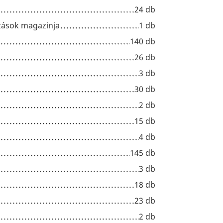
24 db
ozások magazinja
1 db
140 db
26 db
3 db
30 db
2 db
15 db
4 db
145 db
3 db
18 db
23 db
2 db