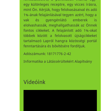
egy különleges receptre, egy vicces írásra,
mint Ön. Kérjük, hogy felolvasásaival és adó
1%-ának felajánlásával tegyen azért, hogy a
vak és gyengénlátó emberek is
elolvashassák, meghallgathassák az Önnek
fontos cikkeket. A felajánlott adó 1%-okat
többek között a felolvasott újságcikkeket
tartalmazó Lapról hangra közösségi portál
fenntartására és bővítésére fordítjuk.
Adószámunk: 18171776-2-42
Informatika a Látássérültekért Alapítvány
Videóink