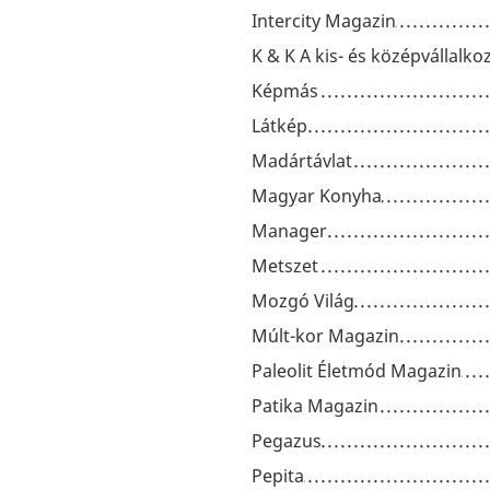
Intercity Magazin
K & K A kis- és középvállalk
Képmás
Látkép
Madártávlat
Magyar Konyha
Manager
Metszet
Mozgó Világ
Múlt-kor Magazin
Paleolit Életmód Magazin
Patika Magazin
Pegazus
Pepita