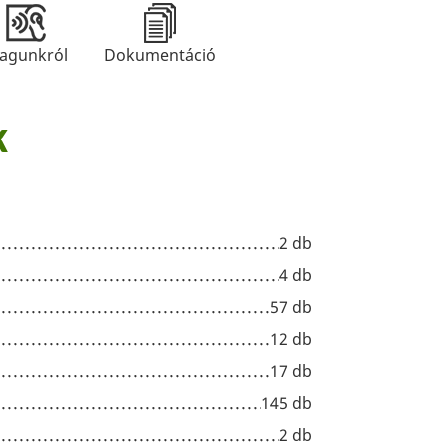
agunkról
Dokumentáció
k
2 db
4 db
57 db
12 db
17 db
145 db
2 db