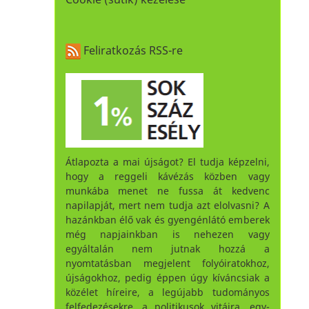
Feliratkozás RSS-re
Átlapozta a mai újságot? El tudja képzelni,
hogy a reggeli kávézás közben vagy
munkába menet ne fussa át kedvenc
napilapját, mert nem tudja azt elolvasni? A
hazánkban élő vak és gyengénlátó emberek
még napjainkban is nehezen vagy
egyáltalán nem jutnak hozzá a
nyomtatásban megjelent folyóiratokhoz,
újságokhoz, pedig éppen úgy kíváncsiak a
közélet híreire, a legújabb tudományos
felfedezésekre, a politikusok vitáira, egy-