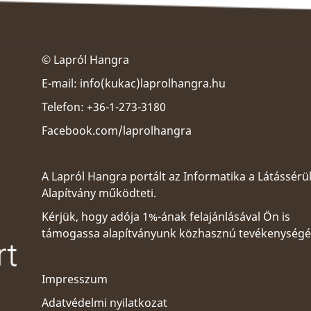
© Lapról Hangra
E-mail:
info(kukac)laprolhangra.hu
Telefon: +36-1-273-3180
Facebook.com/laprolhangra
A Lapról Hangra portált az
Informatika a Látássérü
Alapítvány
működteti.
Kérjük, hogy adója 1%-ának felajánlásával Ön is
támogassa alapítványunk közhasznú tevékenységé
Impresszum
Adatvédelmi nyilatkozat