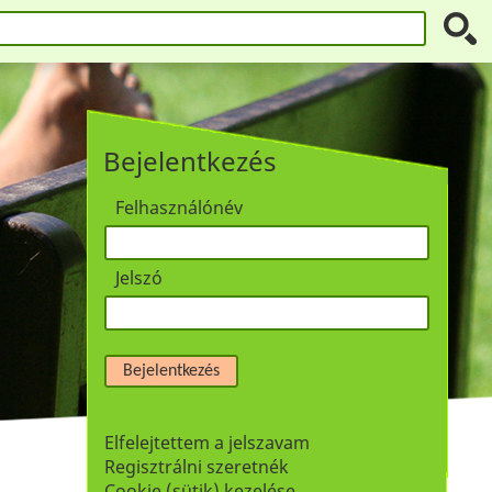
Bejelentkezés
Felhasználónév
Jelszó
Bejelentkezés
Elfelejtettem a jelszavam
Regisztrálni szeretnék
Cookie (sütik) kezelése