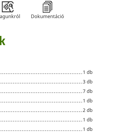
agunkról
Dokumentáció
k
1 db
3 db
7 db
1 db
2 db
1 db
1 db