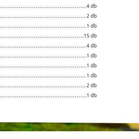
4 db
2 db
1 db
15 db
4 db
1 db
1 db
1 db
2 db
1 db