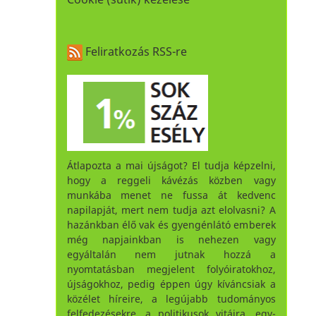
Feliratkozás RSS-re
Átlapozta a mai újságot? El tudja képzelni,
hogy a reggeli kávézás közben vagy
munkába menet ne fussa át kedvenc
napilapját, mert nem tudja azt elolvasni? A
hazánkban élő vak és gyengénlátó emberek
még napjainkban is nehezen vagy
egyáltalán nem jutnak hozzá a
nyomtatásban megjelent folyóiratokhoz,
újságokhoz, pedig éppen úgy kíváncsiak a
közélet híreire, a legújabb tudományos
felfedezésekre, a politikusok vitáira, egy-