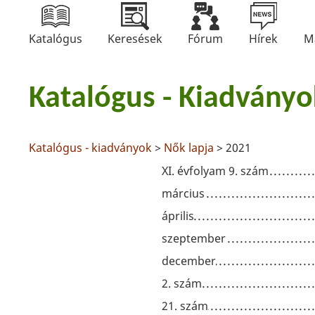
Katalógus
Keresések
Fórum
Hírek
M
Katalógus - Kiadványo
Katalógus - kiadványok
>
Nők lapja
> 2021
XI. évfolyam 9. szám
március
április
szeptember
december
2. szám
21. szám