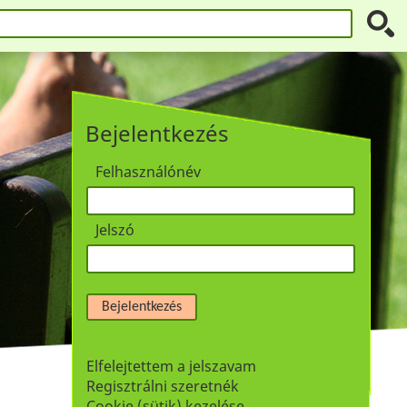
Bejelentkezés
Felhasználónév
Jelszó
Bejelentkezés
Elfelejtettem a jelszavam
Regisztrálni szeretnék
Cookie (sütik) kezelése