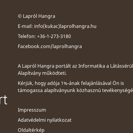
© Lapról Hangra
E-mail:
info(kukac)laprolhangra.hu
Telefon: +36-1-273-3180
Facebook.com/laprolhangra
A Lapról Hangra portált az
Informatika a Látássérü
Alapítvány
működteti.
Kérjük, hogy adója 1%-ának felajánlásával Ön is
támogassa alapítványunk közhasznú tevékenységé
Impresszum
Adatvédelmi nyilatkozat
Oldaltérkép