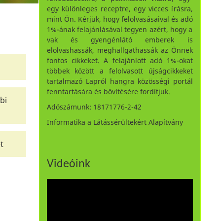
egy különleges receptre, egy vicces írásra,
mint Ön. Kérjük, hogy felolvasásaival és adó
1%-ának felajánlásával tegyen azért, hogy a
vak és gyengénlátó emberek is
elolvashassák, meghallgathassák az Önnek
fontos cikkeket. A felajánlott adó 1%-okat
többek között a felolvasott újságcikkeket
tartalmazó Lapról hangra közösségi portál
fenntartására és bővítésére fordítjuk.
bi
Adószámunk: 18171776-2-42
Informatika a Látássérültekért Alapítvány
t
Videóink