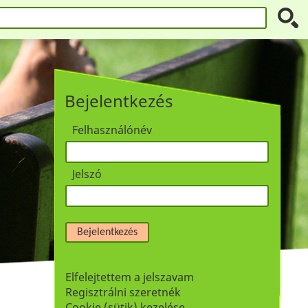
Bejelentkezés
Felhasználónév
Jelszó
Bejelentkezés
Elfelejtettem a jelszavam
Regisztrálni szeretnék
Cookie (sütik) kezelése