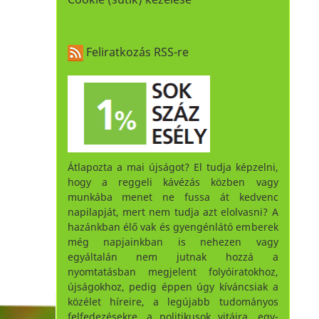
Feliratkozás RSS-re
Átlapozta a mai újságot? El tudja képzelni,
hogy a reggeli kávézás közben vagy
munkába menet ne fussa át kedvenc
napilapját, mert nem tudja azt elolvasni? A
hazánkban élő vak és gyengénlátó emberek
még napjainkban is nehezen vagy
egyáltalán nem jutnak hozzá a
nyomtatásban megjelent folyóiratokhoz,
újságokhoz, pedig éppen úgy kíváncsiak a
közélet híreire, a legújabb tudományos
felfedezésekre, a politikusok vitáira, egy-