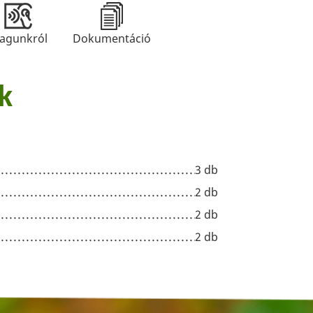
agunkról
Dokumentáció
k
3 db
2 db
2 db
2 db