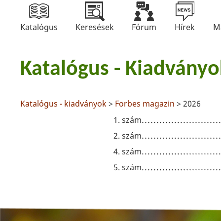
Katalógus
Keresések
Fórum
Hírek
M
Katalógus - Kiadványo
Katalógus - kiadványok
>
Forbes magazin
> 2026
1. szám
2. szám
4. szám
5. szám