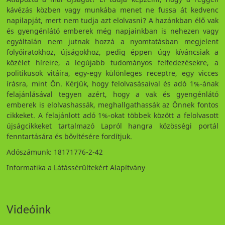
kávézás közben vagy munkába menet ne fussa át kedvenc
napilapját, mert nem tudja azt elolvasni? A hazánkban élő vak
és gyengénlátó emberek még napjainkban is nehezen vagy
egyáltalán nem jutnak hozzá a nyomtatásban megjelent
folyóiratokhoz, újságokhoz, pedig éppen úgy kíváncsiak a
közélet híreire, a legújabb tudományos felfedezésekre, a
politikusok vitáira, egy-egy különleges receptre, egy vicces
írásra, mint Ön. Kérjük, hogy felolvasásaival és adó 1%-ának
felajánlásával tegyen azért, hogy a vak és gyengénlátó
emberek is elolvashassák, meghallgathassák az Önnek fontos
cikkeket. A felajánlott adó 1%-okat többek között a felolvasott
újságcikkeket tartalmazó Lapról hangra közösségi portál
fenntartására és bővítésére fordítjuk.
Adószámunk: 18171776-2-42
Informatika a Látássérültekért Alapítvány
Videóink