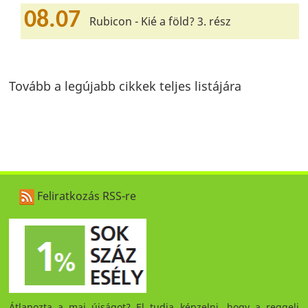
08.07
Rubicon - Kié a föld? 3. rész
Tovább a legújabb cikkek teljes listájára
Feliratkozás RSS-re
Átlapozta a mai újságot? El tudja képzelni, hogy a reggeli