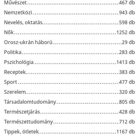
Művészet
467 db
Nemzetközi
943 db
Nevelés, oktatás
598 db
Nők
1252 db
Orosz-ukrán háború
29 db
Politika
283 db
Pszichológia
1413 db
Receptek
383 db
Sport
477 db
Szerelem
320 db
Társadalomtudomány
805 db
Természetjárás
428 db
Természettudomány
712 db
Tippek, ötletek
1167 db