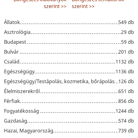
szerint >>
szerint >>
Állatok
549 db
Asztrológia
29 db
Budapest
59 db
Bulvár
201 db
Család
1132 db
Egészségügy
1136 db
Egészségügy/Testápolás, kozmetika, bőrápolás
126 db
Élelmiszerekről
651 db
Férfiak
856 db
Fogyatékosság
1244 db
Gazdaság
574 db
Hazai, Magyarország
739 db