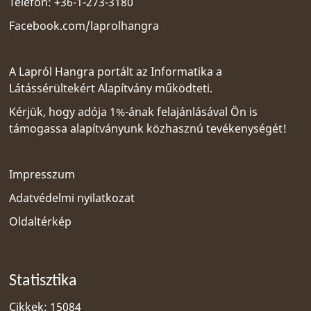
Telefon: +36-1-273-3180
Facebook.com/laprolhangra
A Lapról Hangra portált az
Informatika a
Látássérültekért Alapítvány
működteti.
Kérjük, hogy adója 1%-ának felajánlásával Ön is
támogassa alapítványunk közhasznú tevékenységét!
Impresszum
Adatvédelmi nyilatkozat
Oldaltérkép
Statisztika
Cikkek: 15084