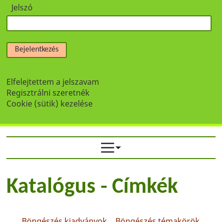
Jelszó
Bejelentkezés
Elfelejtettem a jelszavam
Regisztrálni szeretnék
Cookie (sütik) kezelése
Katalógus - Címkék
Böngészés kiadványok
Böngészés témakörök