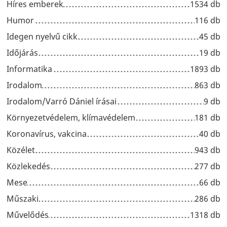
Híres emberek
1534 db
Humor
116 db
Idegen nyelvű cikk
45 db
Időjárás
19 db
Informatika
1893 db
Irodalom
863 db
Irodalom/Varró Dániel írásai
9 db
Környezetvédelem, klímavédelem
181 db
Koronavírus, vakcina
40 db
Közélet
943 db
Közlekedés
277 db
Mese
66 db
Műszaki
286 db
Művelődés
1318 db