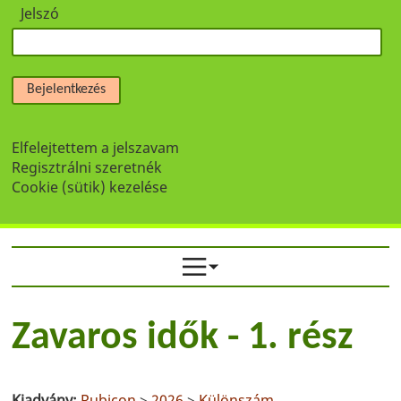
Jelszó
Bejelentkezés
Elfelejtettem a jelszavam
Regisztrálni szeretnék
Cookie (sütik) kezelése
Zavaros idők - 1. rész
Kiadvány:
Rubicon
>
2026
>
Különszám