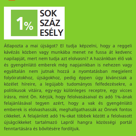
Átlapozta a mai újságot? El tudja képzelni, hogy a reggeli
kávézás közben vagy munkába menet ne fussa át kedvenc
napilapját, mert nem tudja azt elolvasni? A hazánkban élő vak
és gyengénlátó emberek még napjainkban is nehezen vagy
egyáltalán nem jutnak hozzá a nyomtatásban megjelent
folyóiratokhoz, újságokhoz, pedig éppen úgy kíváncsiak a
közélet híreire, a legújabb tudományos felfedezésekre, a
politikusok vitáira, egy-egy különleges receptre, egy vicces
írásra, mint Ön. Kérjük, hogy felolvasásaival és adó 1%-ának
felajánlásával tegyen azért, hogy a vak és gyengénlátó
emberek is elolvashassák, meghallgathassák az Önnek fontos
cikkeket. A felajánlott adó 1%-okat többek között a felolvasott
újságcikkeket tartalmazó Lapról hangra közösségi portál
fenntartására és bővítésére fordítjuk.