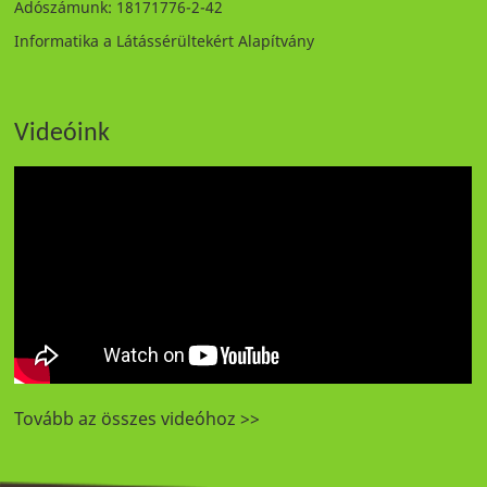
Adószámunk: 18171776-2-42
Informatika a Látássérültekért Alapítvány
Videóink
Tovább az összes videóhoz >>