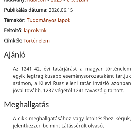
Publikálás dátuma:
2026.06.15
Témakör:
Tudományos lapok
Feltöltő:
laprolvmk
Címkék:
Történelem
Ajánló
Az 1241–42. évi tatárjárást a magyar történelem
egyik legtragikusabb eseménysorozataként tartjuk
számon, a Kijevi Rusz elleni tatár in­vázió azonban
jóval tovább, 1237 végétől 1241 tavaszáig tartott.
Meghallgatás
A cikk meghallgatásához vagy letöltéséhez kérjük,
jelentkezzen be mint Látássérült olvasó.