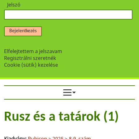
Jelszó
Bejelentkezés
Elfelejtettem a jelszavam
Regisztrálni szeretnék
Cookie (sütik) kezelése
Rusz és a tatárok (1)
Kiadvány:
Rubicon
>
2025
>
8-9. szám