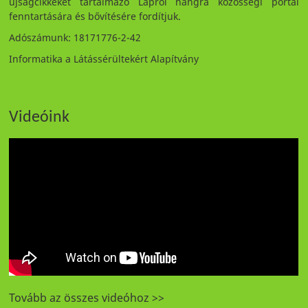
újságcikkeket tartalmazó Lapról hangra közösségi portál
fenntartására és bővítésére fordítjuk.
Adószámunk: 18171776-2-42
Informatika a Látássérültekért Alapítvány
Videóink
Tovább az összes videóhoz >>