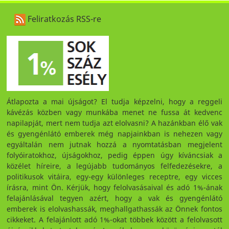
Feliratkozás RSS-re
Átlapozta a mai újságot? El tudja képzelni, hogy a reggeli
kávézás közben vagy munkába menet ne fussa át kedvenc
napilapját, mert nem tudja azt elolvasni? A hazánkban élő vak
és gyengénlátó emberek még napjainkban is nehezen vagy
egyáltalán nem jutnak hozzá a nyomtatásban megjelent
folyóiratokhoz, újságokhoz, pedig éppen úgy kíváncsiak a
közélet híreire, a legújabb tudományos felfedezésekre, a
politikusok vitáira, egy-egy különleges receptre, egy vicces
írásra, mint Ön. Kérjük, hogy felolvasásaival és adó 1%-ának
felajánlásával tegyen azért, hogy a vak és gyengénlátó
emberek is elolvashassák, meghallgathassák az Önnek fontos
cikkeket. A felajánlott adó 1%-okat többek között a felolvasott