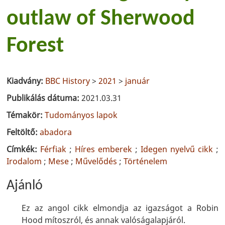
outlaw of Sherwood
Forest
Kiadvány:
BBC History
>
2021
>
január
Publikálás dátuma:
2021.03.31
Témakör:
Tudományos lapok
Feltöltő:
abadora
Címkék:
Férfiak
;
Híres emberek
;
Idegen nyelvű cikk
;
Irodalom
;
Mese
;
Művelődés
;
Történelem
Ajánló
Ez az angol cikk elmondja az igazságot a Robin
Hood mítoszról, és annak valóságalapjáról.