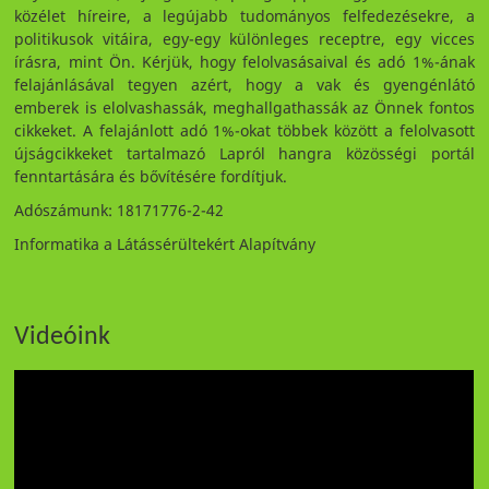
közélet híreire, a legújabb tudományos felfedezésekre, a
politikusok vitáira, egy-egy különleges receptre, egy vicces
írásra, mint Ön. Kérjük, hogy felolvasásaival és adó 1%-ának
felajánlásával tegyen azért, hogy a vak és gyengénlátó
emberek is elolvashassák, meghallgathassák az Önnek fontos
cikkeket. A felajánlott adó 1%-okat többek között a felolvasott
újságcikkeket tartalmazó Lapról hangra közösségi portál
fenntartására és bővítésére fordítjuk.
Adószámunk: 18171776-2-42
Informatika a Látássérültekért Alapítvány
Videóink