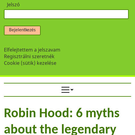
Jelszó
Bejelentkezés
Elfelejtettem a jelszavam
Regisztrálni szeretnék
Cookie (sütik) kezelése
Robin Hood: 6 myths
about the legendary