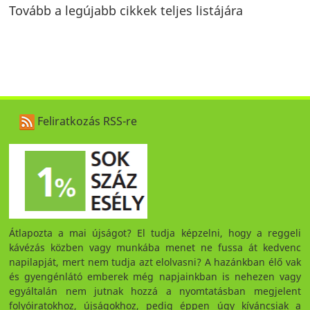
Tovább a legújabb cikkek teljes listájára
Feliratkozás RSS-re
Átlapozta a mai újságot? El tudja képzelni, hogy a reggeli
kávézás közben vagy munkába menet ne fussa át kedvenc
napilapját, mert nem tudja azt elolvasni? A hazánkban élő vak
és gyengénlátó emberek még napjainkban is nehezen vagy
egyáltalán nem jutnak hozzá a nyomtatásban megjelent
folyóiratokhoz, újságokhoz, pedig éppen úgy kíváncsiak a