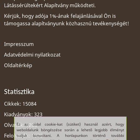
Látássérültekért Alapítvány
működteti.
Kérjük, hogy adója 1%-ának felajánlásával Ön is
támogassa alapítványunk közhasznú tevékenységét!
Impresszum
Adatvédelmi nyilatkozat
Oldaltérkép
Statisztika
Cikkek: 15084
Kiadványok: 323
Ez az oldal cookie-kat (sütiket) használ azért, hogy
Olvasók: 1285
weboldalunk böngészése során a lehető legjobb élményt
Felolvasók: 1975
tudjuk biztosítani. A honlapunkon történő további