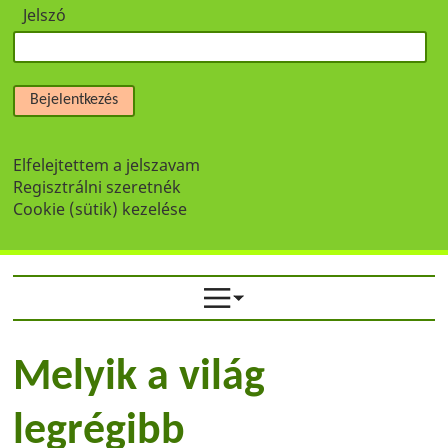
Jelszó
Bejelentkezés
Elfelejtettem a jelszavam
Regisztrálni szeretnék
Cookie (sütik) kezelése
Melyik a világ
legrégibb