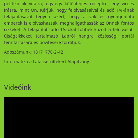
politikusok vitáira, egy-egy különleges receptre, egy vicces
írásra, mint Ön. Kérjük, hogy felolvasásaival és adó 1%-ának
felajánlásával tegyen azért, hogy a vak és gyengénlátó
emberek is elolvashassák, meghallgathassák az Önnek fontos
cikkeket. A felajánlott adó 1%-okat többek között a felolvasott
újságcikkeket tartalmazó Lapról hangra közösségi portál
fenntartására és bővítésére fordítjuk.
Adószámunk: 18171776-2-42
Informatika a Látássérültekért Alapítvány
Videóink