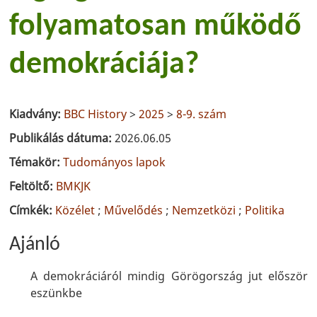
folyamatosan működő
demokráciája?
Kiadvány:
BBC History
>
2025
>
8-9. szám
Publikálás dátuma:
2026.06.05
Témakör:
Tudományos lapok
Feltöltő:
BMKJK
Címkék:
Közélet
;
Művelődés
;
Nemzetközi
;
Politika
Ajánló
A demokráciáról mindig Görögország jut először
eszünkbe