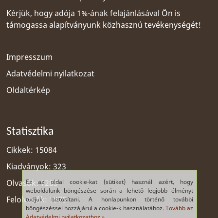
Kérjük, hogy adója 1%-ának felajánlásával Ön is
támogassa alapítványunk közhasznú tevékenységét!
Impresszum
Adatvédelmi nyilatkozat
Oldaltérkép
Statisztika
Cikkek: 15084
Kiadványok: 323
Ez az oldal cookie-kat (sütiket) használ azért, hogy
Olvasók: 1285
weboldalunk böngészése során a lehető legjobb élményt
Felolvasók: 1975
tudjuk biztosítani. A honlapunkon történő további
böngészéssel hozzájárul a cookie-k használatához.
Tovább az
Adatvédelmi nyilatkozathoz »