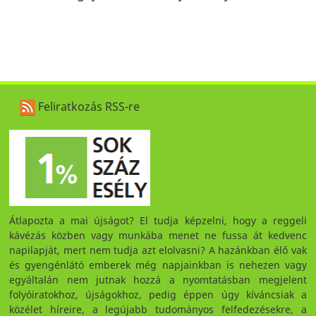
Feliratkozás RSS-re
Átlapozta a mai újságot? El tudja képzelni, hogy a reggeli
kávézás közben vagy munkába menet ne fussa át kedvenc
napilapját, mert nem tudja azt elolvasni? A hazánkban élő vak
és gyengénlátó emberek még napjainkban is nehezen vagy
egyáltalán nem jutnak hozzá a nyomtatásban megjelent
folyóiratokhoz, újságokhoz, pedig éppen úgy kíváncsiak a
közélet híreire, a legújabb tudományos felfedezésekre, a