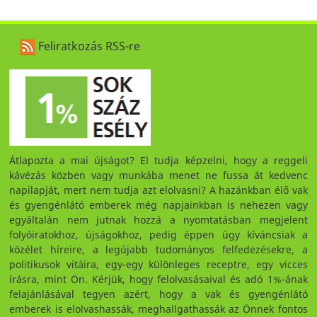
Feliratkozás RSS-re
Átlapozta a mai újságot? El tudja képzelni, hogy a reggeli
kávézás közben vagy munkába menet ne fussa át kedvenc
napilapját, mert nem tudja azt elolvasni? A hazánkban élő vak
és gyengénlátó emberek még napjainkban is nehezen vagy
egyáltalán nem jutnak hozzá a nyomtatásban megjelent
folyóiratokhoz, újságokhoz, pedig éppen úgy kíváncsiak a
közélet híreire, a legújabb tudományos felfedezésekre, a
politikusok vitáira, egy-egy különleges receptre, egy vicces
írásra, mint Ön. Kérjük, hogy felolvasásaival és adó 1%-ának
felajánlásával tegyen azért, hogy a vak és gyengénlátó
emberek is elolvashassák, meghallgathassák az Önnek fontos