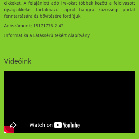
cikkeket. A felajánlott adó 1%-okat többek között a felolvasott
újságcikkeket tartalmazó Lapról hangra közösségi portál
fenntartására és bővítésére fordítjuk.
Adószámunk: 18171776-2-42
Informatika a Látássérültekért Alapítvány
Videóink