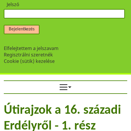
Jelszó
Bejelentkezés
Elfelejtettem a jelszavam
Regisztrálni szeretnék
Cookie (sütik) kezelése
Útirajzok a 16. századi
Erdélyről - 1. rész