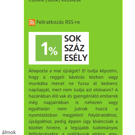
Feliratkozás RSS-re
Átlapozta a mai újságot? El tudja képzelni,
hogy a reggeli kávézás közben vagy
munkába menet ne fussa át kedvenc
napilapját, mert nem tudja azt elolvasni? A
hazánkban élő vak és gyengénlátó emberek
még napjainkban is nehezen vagy
egyáltalán nem jutnak hozzá a
nyomtatásban megjelent folyóiratokhoz,
újságokhoz, pedig éppen úgy kíváncsiak a
közélet híreire, a legújabb tudományos
z álmok
felfedezésekre, a politikusok vitáira, egy-