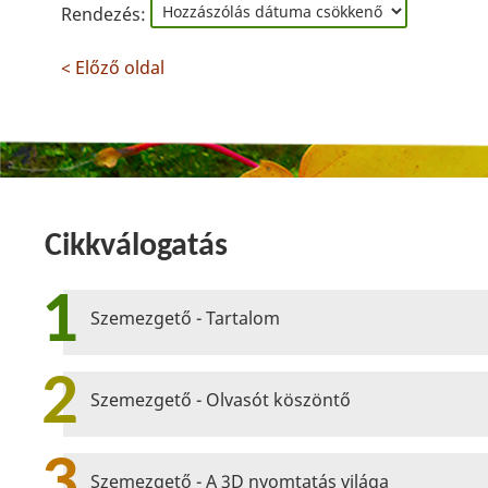
Rendezés:
< Előző oldal
Cikkválogatás
1
Szemezgető - Tartalom
2
Szemezgető - Olvasót köszöntő
3
Szemezgető - A 3D nyomtatás világa