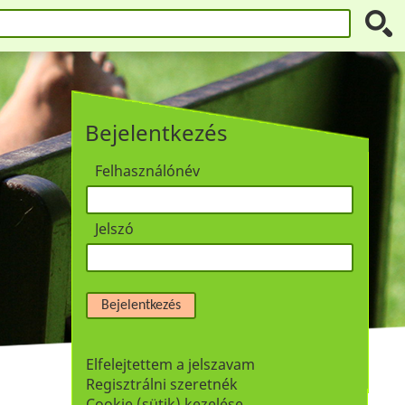
Bejelentkezés
Felhasználónév
Jelszó
Bejelentkezés
Elfelejtettem a jelszavam
Regisztrálni szeretnék
Cookie (sütik) kezelése