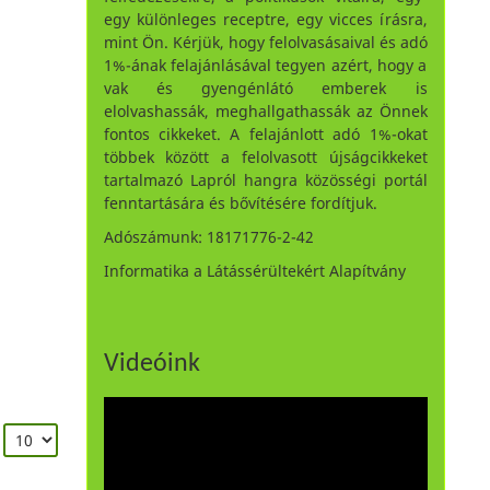
egy különleges receptre, egy vicces írásra,
mint Ön. Kérjük, hogy felolvasásaival és adó
1%-ának felajánlásával tegyen azért, hogy a
vak és gyengénlátó emberek is
elolvashassák, meghallgathassák az Önnek
fontos cikkeket. A felajánlott adó 1%-okat
többek között a felolvasott újságcikkeket
tartalmazó Lapról hangra közösségi portál
fenntartására és bővítésére fordítjuk.
Adószámunk: 18171776-2-42
Informatika a Látássérültekért Alapítvány
Videóink
: