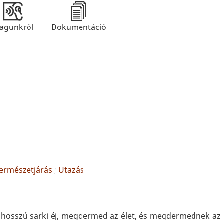
agunkról
Dokumentáció
ermészetjárás
;
Utazás
a hosszú sarki éj, megdermed az élet, és megdermednek a