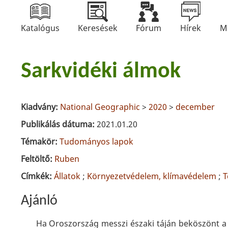
Katalógus
Keresések
Fórum
Hírek
M
Sarkvidéki álmok
Kiadvány:
National Geographic
>
2020
>
december
Publikálás dátuma:
2021.01.20
Témakör:
Tudományos lapok
Feltöltő:
Ruben
Címkék:
Állatok
;
Környezetvédelem, klímavédelem
;
T
Ajánló
Ha Oroszország messzi északi táján beköszönt 