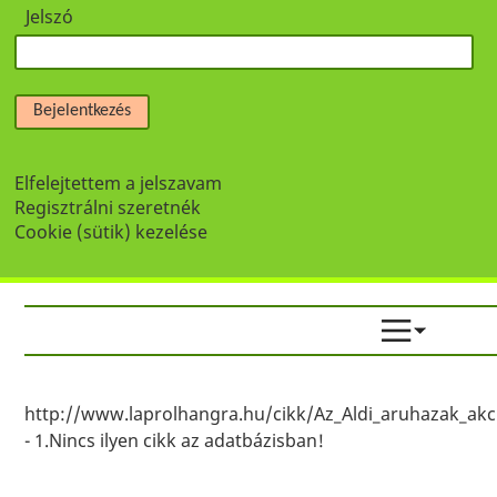
Jelszó
Bejelentkezés
Elfelejtettem a jelszavam
Regisztrálni szeretnék
Cookie (sütik) kezelése
http://www.laprolhangra.hu/cikk/Az_Aldi_aruhazak_akc
- 1.Nincs ilyen cikk az adatbázisban!