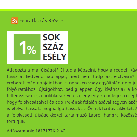
Feliratkozás RSS-re
Átlapozta a mai újságot? El tudja képzelni, hogy a reggeli 
fussa át kedvenc napilapját, mert nem tudja azt elolvasni
emberek még napjainkban is nehezen vagy egyáltalán nem ju
folyóiratokhoz, újságokhoz, pedig éppen úgy kíváncsiak a kö
felfedezésekre, a politikusok vitáira, egy-egy különleges recept
hogy felolvasásaival és adó 1%-ának felajánlásával tegyen az
is elolvashassák, meghallgathassák az Önnek fontos cikkeket. A
a felolvasott újságcikkeket tartalmazó Lapról hangra közössé
fordítjuk.
Adószámunk: 18171776-2-42