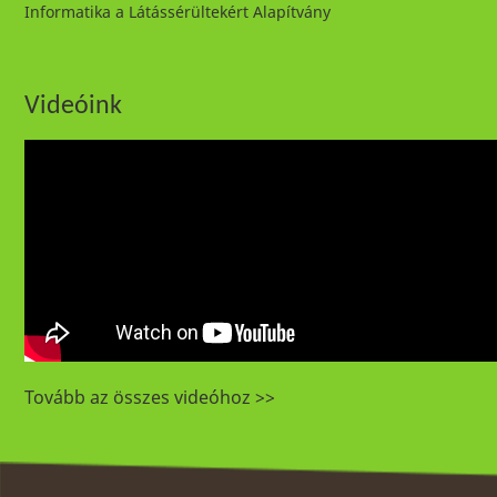
Informatika a Látássérültekért Alapítvány
Videóink
Tovább az összes videóhoz >>