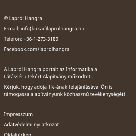
© Lapról Hangra
E-mail:
info(kukac)laprolhangra.hu
Telefon: +36-1-273-3180
Facebook.com/laprolhangra
A Lapról Hangra portált az
Informatika a
Látássérültekért Alapítvány
működteti.
Kérjük, hogy adója 1%-ának felajánlásával Ön is
támogassa alapítványunk közhasznú tevékenységét!
Impresszum
Adatvédelmi nyilatkozat
Oldaltérkép