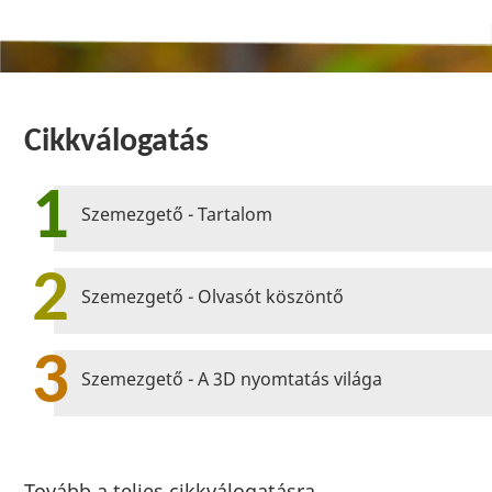
Cikkválogatás
1
Szemezgető - Tartalom
2
Szemezgető - Olvasót köszöntő
3
Szemezgető - A 3D nyomtatás világa
Tovább a teljes cikkválogatásra