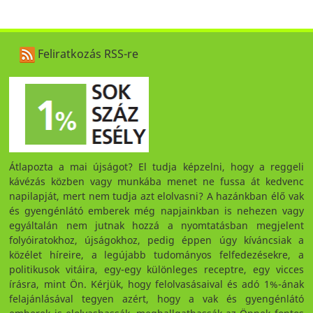
Feliratkozás RSS-re
Átlapozta a mai újságot? El tudja képzelni, hogy a reggeli
kávézás közben vagy munkába menet ne fussa át kedvenc
napilapját, mert nem tudja azt elolvasni? A hazánkban élő vak
és gyengénlátó emberek még napjainkban is nehezen vagy
egyáltalán nem jutnak hozzá a nyomtatásban megjelent
folyóiratokhoz, újságokhoz, pedig éppen úgy kíváncsiak a
közélet híreire, a legújabb tudományos felfedezésekre, a
politikusok vitáira, egy-egy különleges receptre, egy vicces
írásra, mint Ön. Kérjük, hogy felolvasásaival és adó 1%-ának
felajánlásával tegyen azért, hogy a vak és gyengénlátó