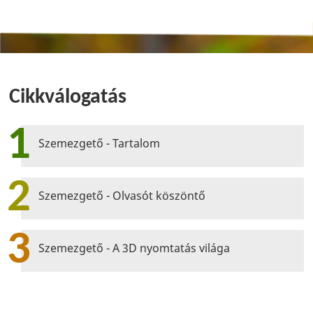
Cikkválogatás
1
Szemezgető - Tartalom
2
Szemezgető - Olvasót köszöntő
3
Szemezgető - A 3D nyomtatás világa