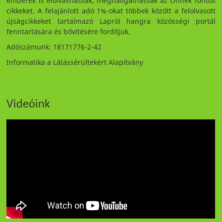
emberek is elolvashassák, meghallgathassák az Önnek fontos
cikkeket. A felajánlott adó 1%-okat többek között a felolvasott
újságcikkeket tartalmazó Lapról hangra közösségi portál
fenntartására és bővítésére fordítjuk.
Adószámunk: 18171776-2-42
Informatika a Látássérültekért Alapítvány
Videóink