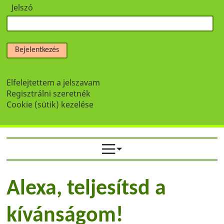
Jelszó
Bejelentkezés
Elfelejtettem a jelszavam
Regisztrálni szeretnék
Cookie (sütik) kezelése
Alexa, teljesítsd a
kívánságom!