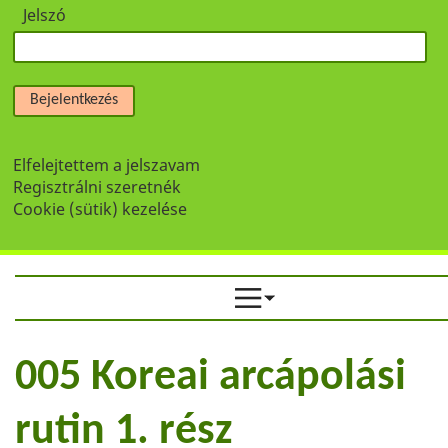
Jelszó
Bejelentkezés
Elfelejtettem a jelszavam
Regisztrálni szeretnék
Cookie (sütik) kezelése
005 Koreai arcápolási
rutin 1. rész