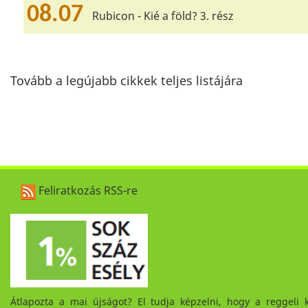
08.07
Rubicon - Kié a föld? 3. rész
Tovább a legújabb cikkek teljes listájára
Feliratkozás RSS-re
Átlapozta a mai újságot? El tudja képzelni, hogy a reggeli 