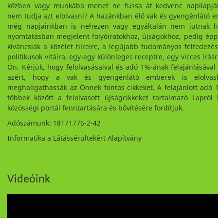
közben vagy munkába menet ne fussa át kedvenc napilapjá
nem tudja azt elolvasni? A hazánkban élő vak és gyengénlátó 
még napjainkban is nehezen vagy egyáltalán nem jutnak h
nyomtatásban megjelent folyóiratokhoz, újságokhoz, pedig ép
kíváncsiak a közélet híreire, a legújabb tudományos felfedezés
politikusok vitáira, egy-egy különleges receptre, egy vicces írás
Ön. Kérjük, hogy felolvasásaival és adó 1%-ának felajánlásával
azért, hogy a vak és gyengénlátó emberek is elolvash
meghallgathassák az Önnek fontos cikkeket. A felajánlott adó 
többek között a felolvasott újságcikkeket tartalmazó Lapról
közösségi portál fenntartására és bővítésére fordítjuk.
Adószámunk: 18171776-2-42
Informatika a Látássérültekért Alapítvány
Videóink