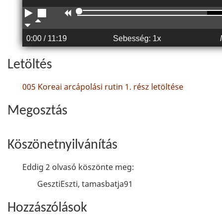
Lej
M
Vis
La
Gy
át
eg
sz
ss
or
sz
áll
a
0:00
/ 11:19
Sebesség: 1x
ab
sa
ás
ít
te
ba
bb
ke
Letöltés
n
an
ré
s
005 Koreai arcápolási rutin 1. rész letöltése
Megosztás
Köszönetnyilvánítás
Eddig 2 olvasó köszönte meg:
GesztiEszti, tamasbatja91
Hozzászólások