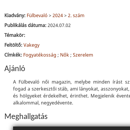
Kiadvány:
Fülbevaló
>
2024
>
2. szám
Publikálás dátuma:
2024.07.02
Témakör:
Feltöltő:
Vakegy
Címkék:
Fogyatékosság
;
Nők
;
Szerelem
Ajánló
A Fülbevaló női magazin, melybe minden írást sz
fogad a szerkesztői stáb, ami lányokat, asszonyokat
és hölgyeket érdekelhet, érinthet. Megjelenik évent
alkalommal, negyedévente.
Meghallgatás