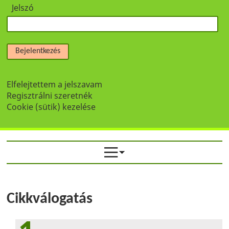
Jelszó
Bejelentkezés
Elfelejtettem a jelszavam
Regisztrálni szeretnék
Cookie (sütik) kezelése
Cikkválogatás