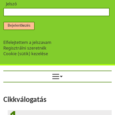
Jelszó
Bejelentkezés
Elfelejtettem a jelszavam
Regisztrálni szeretnék
Cookie (sütik) kezelése
Cikkválogatás