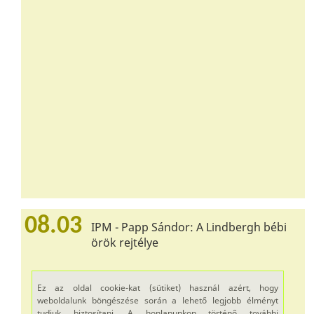
08.03
IPM - Papp Sándor: A Lindbergh bébi
örök rejtélye
Ez az oldal cookie-kat (sütiket) használ azért, hogy
weboldalunk böngészése során a lehető legjobb élményt
tudjuk biztosítani. A honlapunkon történő további